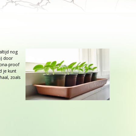
altijd nog
n) door
rona-proof
d je kunt
haal, zoals