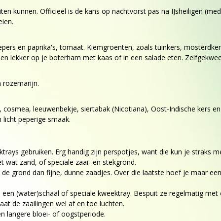
iten kunnen. Officieel is de kans op nachtvorst pas na IJsheiligen (
ien.
ers en paprika's, tomaat. Kiemgroenten, zoals tuinkers, mosterdkers 
n en lekker op je boterham met kaas of in een salade eten. Zelfgekw
n rozemarijn.
, cosmea, leeuwenbekje, siertabak (Nicotiana), Oost-Indische kers e
 licht peperige smaak.
ktrays gebruiken. Erg handig zijn perspotjes, want die kun je straks m
t wat zand, of speciale zaai- en stekgrond.
n de grond dan fijne, dunne zaadjes. Over die laatste hoef je maar een
r in een (water)schaal of speciale kweektray. Bespuit ze regelmatig m
aat de zaailingen wel af en toe luchten.
 langere bloei- of oogstperiode.