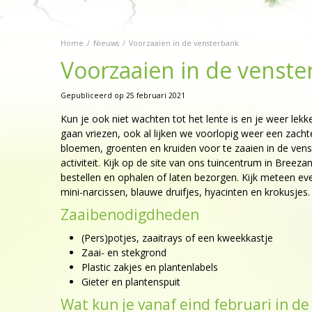
Home
Nieuws
Voorzaaien in de vensterbank
Voorzaaien in de venst
Gepubliceerd op
25 februari 2021
Kun je ook niet wachten tot het lente is en je weer lekk
gaan vriezen, ook al lijken we voorlopig weer een zacht
bloemen, groenten en kruiden voor te zaaien in de ve
activiteit. Kijk op de site van ons tuincentrum in Breez
bestellen en ophalen of laten bezorgen. Kijk meteen eve
mini-narcissen, blauwe druifjes, hyacinten en krokusjes. 
Zaaibenodigdheden
(Pers)potjes, zaaitrays of een kweekkastje
Zaai- en stekgrond
Plastic zakjes en plantenlabels
Gieter en plantenspuit
Wat kun je vanaf eind februari in d