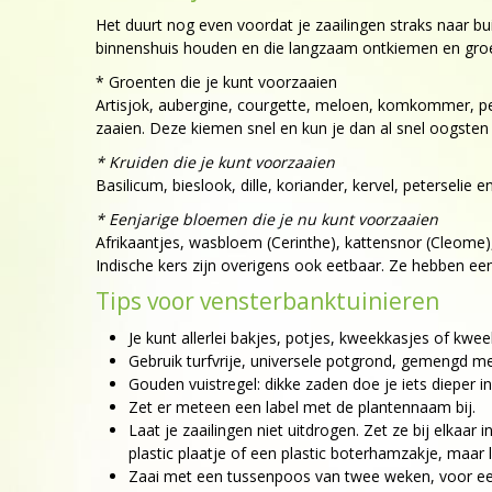
Het duurt nog even voordat je zaailingen straks naar bu
binnenshuis houden en die langzaam ontkiemen en groe
* Groenten die je kunt voorzaaien
Artisjok, aubergine, courgette, meloen, komkommer, pep
zaaien. Deze kiemen snel en kun je dan al snel oogste
* Kruiden die je kunt voorzaaien
Basilicum, bieslook, dille, koriander, kervel, peterselie e
* Eenjarige bloemen die je nu kunt voorzaaien
Afrikaantjes, wasbloem (Cerinthe), kattensnor (Cleome)
Indische kers zijn overigens ook eetbaar. Ze hebben een
Tips voor vensterbanktuinieren
Je kunt allerlei bakjes, potjes, kweekkasjes of kwee
Gebruik turfvrije, universele potgrond, gemengd me
Gouden vuistregel: dikke zaden doe je iets dieper i
Zet er meteen een label met de plantennaam bij.
Laat je zaailingen niet uitdrogen. Zet ze bij elkaa
plastic plaatje of een plastic boterhamzakje, maar l
Zaai met een tussenpoos van twee weken, voor een