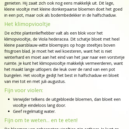
genieten. Hij zaait zich ook nog eens makkelijk uit. Dit lage,
kleine viooltje met kleine donkerpaarse bloemen doet het goed
in een pot, maar ook als bodembedekker in de halfschaduw.
Het klimopviooltje
De echte plantenliefhebber valt als een blok voor het
klimopviooltje, de Viola hederacea. Dit schatje bloeit met heel
kleine paarsblauw-witte bloempjes op hoge steeltjes boven
frisgroen blad. Je moet het wel koesteren, want het is niet
winterhard en moet aan het eind van het jaar naar een vorstvrije
ruimte. Je kunt het klimopviooltje makkelijk vermeerderen, want
het maakt lange uitlopers die leuk over de rand van een pot
bungelen. Het viooltje gedijt het best in halfschaduw en bloeit
van mei tot en met juli-augustus.
Fijn voor violen:
Verwijder telkens de uitgebloeide bloemen, dan bloeit een
viooltje eindeloos lang door.
Geef regelmatig water.
Fijn om te weten... en te eten!