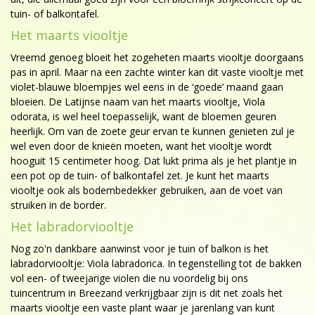
tuin- of balkontafel.
Het maarts viooltje
Vreemd genoeg bloeit het zogeheten maarts viooltje doorgaans
pas in april. Maar na een zachte winter kan dit vaste viooltje met
violet-blauwe bloempjes wel eens in de ‘goede’ maand gaan
bloeien. De Latijnse naam van het maarts viooltje, Viola
odorata, is wel heel toepasselijk, want de bloemen geuren
heerlijk. Om van de zoete geur ervan te kunnen genieten zul je
wel even door de knieën moeten, want het viooltje wordt
hooguit 15 centimeter hoog. Dat lukt prima als je het plantje in
een pot op de tuin- of balkontafel zet. Je kunt het maarts
viooltje ook als bodembedekker gebruiken, aan de voet van
struiken in de border.
Het labradorviooltje
Nog zo'n dankbare aanwinst voor je tuin of balkon is het
labradorviooltje: Viola labradorica. In tegenstelling tot de bakken
vol een- of tweejarige violen die nu voordelig bij ons
tuincentrum in Breezand verkrijgbaar zijn is dit net zoals het
maarts viooltje een vaste plant waar je jarenlang van kunt