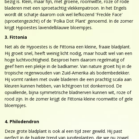
bezig is. Klein, maar fijn, met groene, roomwitte, roze of rode
bladeren met een sproetachtig vlekkenpatroon. In het Engels
wordt dit schatje daarom ook wel liefkozend 'Freckle Face'
(sproetengezicht) of de 'Polka Dot Plant' genoemd. In de zomer
krijgt Hypoestes lavendelblauwe bloempjes.
3. Fittonia
Net als de Hypoestes is de Fittonia een kleine, fraaie bladplant.
Hij groeit snel, heeft weinig licht nodig, maar houdt wel van een
hoge luchtvochtigheid. Besproei hem daarom regelmatig of
geef hem een plekje in de badkamer. Van nature groeit hij in de
tropische regenwouden van Zuid-Amerika als bodembedekker.
Hij vormt ranken met ovale bladeren die een prachtig scala aan
kleuren kunnen hebben, van lichtgroen tot donkerrood. De
opvallende, bijna symmetrische bladnerven kunnen wit, roze of
rood zijn. In de zomer krijgt de Fittonia kleine roomwitte of gele
bloempjes.
4. Philodendron
Deze grote bladplant is ook al een tijd zeer gewild. Hij past
perfect in de huidige trend van jungleplanten, die we nu zowel