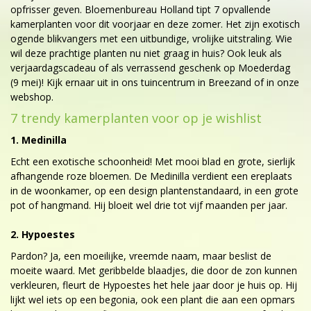
opfrisser geven. Bloemenbureau Holland tipt 7 opvallende
kamerplanten voor dit voorjaar en deze zomer. Het zijn exotisch
ogende blikvangers met een uitbundige, vrolijke uitstraling. Wie
wil deze prachtige planten nu niet graag in huis? Ook leuk als
verjaardagscadeau of als verrassend geschenk op Moederdag
(9 mei)! Kijk ernaar uit in ons tuincentrum in Breezand of in onze
webshop.
7 trendy kamerplanten voor op je wishlist
1. Medinilla
Echt een exotische schoonheid! Met mooi blad en grote, sierlijk
afhangende roze bloemen. De Medinilla verdient een ereplaats
in de woonkamer, op een design plantenstandaard, in een grote
pot of hangmand. Hij bloeit wel drie tot vijf maanden per jaar.
2. Hypoestes
Pardon? Ja, een moeilijke, vreemde naam, maar beslist de
moeite waard. Met geribbelde blaadjes, die door de zon kunnen
verkleuren, fleurt de Hypoestes het hele jaar door je huis op. Hij
lijkt wel iets op een begonia, ook een plant die aan een opmars