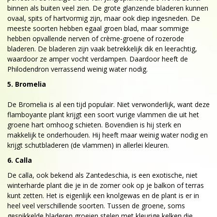
binnen als buiten veel zien. De grote glanzende bladeren kunnen
ovaal, spits of hartvormig zijn, maar ook diep ingesneden. De
meeste soorten hebben egaal groen blad, maar sommige
hebben opvallende nerven of crème-groene of rozerode
bladeren. De bladeren zijn vaak betrekkelijk dik en leerachtig,
waardoor ze amper vocht verdampen. Daardoor heeft de
Philodendron verrassend weinig water nodig.
5. Bromelia
De Bromelia is al een tijd populair. Niet verwonderlijk, want deze
flamboyante plant krijgt een soort vurige vlammen die uit het
groene hart omhoog schieten. Bovendien is hij sterk en
makkelijk te onderhouden. Hij heeft maar weinig water nodig en
krijgt schutbladeren (de vlammen) in allerlei kleuren.
6. Calla
De calla, ook bekend als Zantedeschia, is een exotische, niet
winterharde plant die je in de zomer ook op je balkon of terras
kunt zetten. Het is eigenlijk een knolgewas en de plant is er in
heel veel verschillende soorten. Tussen de groene, soms
gespikkelde bladeren groeien stelen met kleurige kelken die