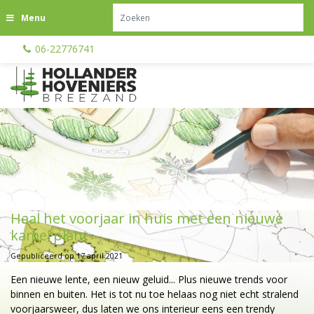
G
Menu
a
n
06-22776741
a
a
r
c
o
n
t
e
n
t
Haal het voorjaar in huis met een nieuwe
kamerplant
Gepubliceerd op
17 april 2021
Een nieuwe lente, een nieuw geluid... Plus nieuwe trends voor
binnen en buiten. Het is tot nu toe helaas nog niet echt stralend
voorjaarsweer, dus laten we ons interieur eens een trendy