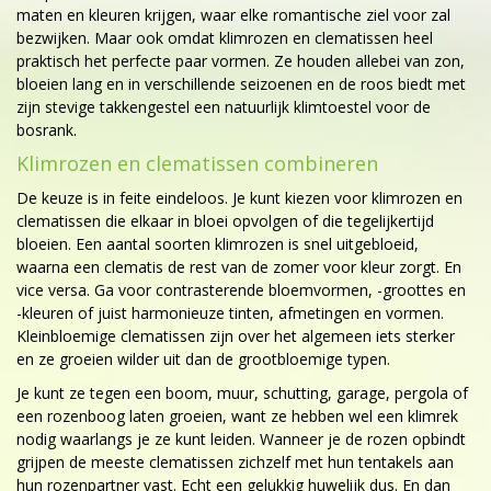
maten en kleuren krijgen, waar elke romantische ziel voor zal
bezwijken. Maar ook omdat klimrozen en clematissen heel
praktisch het perfecte paar vormen. Ze houden allebei van zon,
bloeien lang en in verschillende seizoenen en de roos biedt met
zijn stevige takkengestel een natuurlijk klimtoestel voor de
bosrank.
Klimrozen en clematissen combineren
De keuze is in feite eindeloos. Je kunt kiezen voor klimrozen en
clematissen die elkaar in bloei opvolgen of die tegelijkertijd
bloeien. Een aantal soorten klimrozen is snel uitgebloeid,
waarna een clematis de rest van de zomer voor kleur zorgt. En
vice versa. Ga voor contrasterende bloemvormen, -groottes en
-kleuren of juist harmonieuze tinten, afmetingen en vormen.
Kleinbloemige clematissen zijn over het algemeen iets sterker
en ze groeien wilder uit dan de grootbloemige typen.
Je kunt ze tegen een boom, muur, schutting, garage, pergola of
een rozenboog laten groeien, want ze hebben wel een klimrek
nodig waarlangs je ze kunt leiden. Wanneer je de rozen opbindt
grijpen de meeste clematissen zichzelf met hun tentakels aan
hun rozenpartner vast. Echt een gelukkig huwelijk dus. En dan