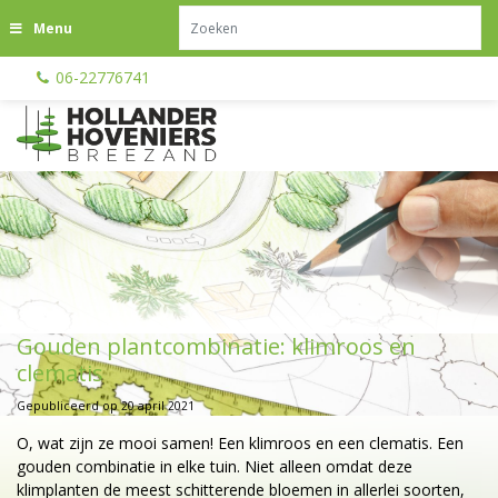
G
Menu
a
n
06-22776741
a
a
r
c
o
n
t
e
n
t
Gouden plantcombinatie: klimroos en
clematis
Gepubliceerd op
20 april 2021
O, wat zijn ze mooi samen! Een klimroos en een clematis. Een
gouden combinatie in elke tuin. Niet alleen omdat deze
klimplanten de meest schitterende bloemen in allerlei soorten,