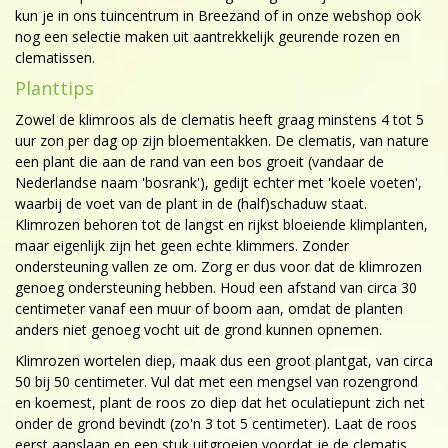
kun je in ons tuincentrum in Breezand of in onze webshop ook
nog een selectie maken uit aantrekkelijk geurende rozen en
clematissen.
Planttips
Zowel de klimroos als de clematis heeft graag minstens 4 tot 5
uur zon per dag op zijn bloementakken. De clematis, van nature
een plant die aan de rand van een bos groeit (vandaar de
Nederlandse naam 'bosrank'), gedijt echter met 'koele voeten',
waarbij de voet van de plant in de (half)schaduw staat.
Klimrozen behoren tot de langst en rijkst bloeiende klimplanten,
maar eigenlijk zijn het geen echte klimmers. Zonder
ondersteuning vallen ze om. Zorg er dus voor dat de klimrozen
genoeg ondersteuning hebben. Houd een afstand van circa 30
centimeter vanaf een muur of boom aan, omdat de planten
anders niet genoeg vocht uit de grond kunnen opnemen.
Klimrozen wortelen diep, maak dus een groot plantgat, van circa
50 bij 50 centimeter. Vul dat met een mengsel van rozengrond
en koemest, plant de roos zo diep dat het oculatiepunt zich net
onder de grond bevindt (zo'n 3 tot 5 centimeter). Laat de roos
eerst aanslaan en een stuk uitgroeien voordat je de clematis