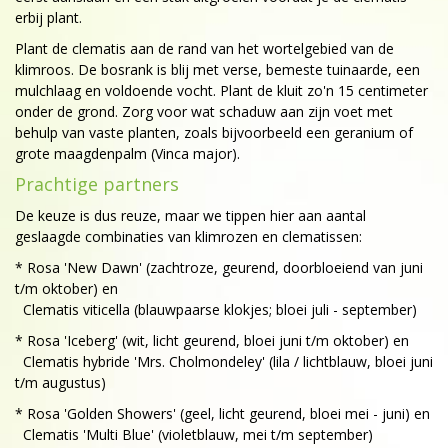
erbij plant.
Plant de clematis aan de rand van het wortelgebied van de
klimroos. De bosrank is blij met verse, bemeste tuinaarde, een
mulchlaag en voldoende vocht. Plant de kluit zo'n 15 centimeter
onder de grond. Zorg voor wat schaduw aan zijn voet met
behulp van vaste planten, zoals bijvoorbeeld een geranium of
grote maagdenpalm (Vinca major).
Prachtige partners
De keuze is dus reuze, maar we tippen hier aan aantal
geslaagde combinaties van klimrozen en clematissen:
* Rosa 'New Dawn' (zachtroze, geurend, doorbloeiend van juni
t/m oktober) en
Clematis viticella (blauwpaarse klokjes; bloei juli - september)
* Rosa 'Iceberg' (wit, licht geurend, bloei juni t/m oktober) en
Clematis hybride 'Mrs. Cholmondeley' (lila / lichtblauw, bloei juni
t/m augustus)
* Rosa 'Golden Showers' (geel, licht geurend, bloei mei - juni) en
Clematis 'Multi Blue' (violetblauw, mei t/m september)