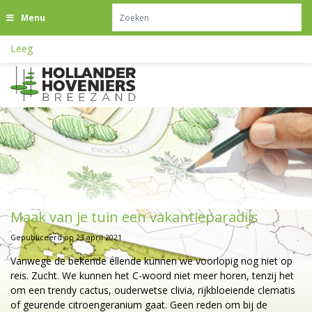
G
Menu
a
n
Leeg
a
a
r
c
o
n
t
e
n
t
Maak van je tuin een vakantieparadijs
Gepubliceerd op
23 april 2021
Vanwege de bekende ellende kunnen we voorlopig nog niet op
reis. Zucht. We kunnen het C-woord niet meer horen, tenzij het
om een trendy cactus, ouderwetse clivia, rijkbloeiende clematis
of geurende citroengeranium gaat. Geen reden om bij de