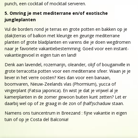
punch, een cocktail of mocktail serveren.
5. Omring je met mediterrane en/of exotische
jungleplanten
Vul de borders rond je terras en grote potten en bakken op je
(dak)terras of balkon met kleurige en geurige mediterrane
planten of grote bladplanten en varens die je doen wegdromen
naar je favoriete vakantiebestemming. Goed voor een instant-
vakantiegevoel in eigen tuin en land!
Denk aan lavendel, rozemarijn, oleander, olijf of bougainville in
grote terracotta potten voor een mediterrane sfeer. Waan je je
liever in het verre oosten? Kies dan voor een banaan,
boomvaren, Nieuw-Zeelands vlas (Phormium), yucca of
vingerplant (Fatsia japonica). En wist je dat je vrijwel al je
kamerplanten in de zomer gewoon buiten kunt zetten? Let er
daarbij wel op of ze graag in de zon of (half)schaduw staan.
Namens ons tuincentrum in Breezand : fijne vakantie in eigen
tuin of op je Costa del Balconia!