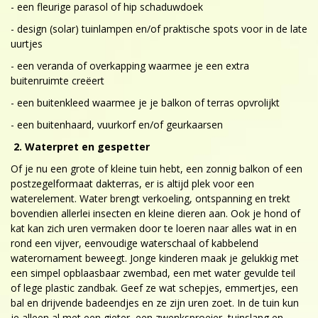
- een fleurige parasol of hip schaduwdoek
- design (solar) tuinlampen en/of praktische spots voor in de late
uurtjes
- een veranda of overkapping waarmee je een extra
buitenruimte creëert
- een buitenkleed waarmee je je balkon of terras opvrolijkt
- een buitenhaard, vuurkorf en/of geurkaarsen
2. Waterpret en gespetter
Of je nu een grote of kleine tuin hebt, een zonnig balkon of een
postzegelformaat dakterras, er is altijd plek voor een
waterelement. Water brengt verkoeling, ontspanning en trekt
bovendien allerlei insecten en kleine dieren aan. Ook je hond of
kat kan zich uren vermaken door te loeren naar alles wat in en
rond een vijver, eenvoudige waterschaal of kabbelend
waterornament beweegt. Jonge kinderen maak je gelukkig met
een simpel opblaasbaar zwembad, een met water gevulde teil
of lege plastic zandbak. Geef ze wat schepjes, emmertjes, een
bal en drijvende badeendjes en ze zijn uren zoet. In de tuin kun
je alleen al met een gieter, een zwenksproeier, tuinslang en