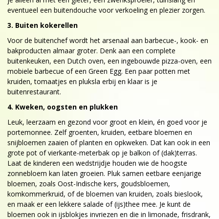
eventueel een buitendouche voor verkoeling en plezier zorgen.
3. Buiten kokerellen
Voor de buitenchef wordt het arsenaal aan barbecue-, kook- en
bakproducten almaar groter. Denk aan een complete
buitenkeuken, een Dutch oven, een ingebouwde pizza-oven, een
mobiele barbecue of een Green Egg. Een paar potten met
kruiden, tomaatjes en pluksla erbij en klaar is je
buitenrestaurant.
4. Kweken, oogsten en plukken
Leuk, leerzaam en gezond voor groot en klein, én goed voor je
portemonnee. Zelf groenten, kruiden, eetbare bloemen en
snijbloemen zaaien of planten en opkweken. Dat kan ook in een
grote pot of vierkante-meterbak op je balkon of (dak)terras.
Laat de kinderen een wedstrijdje houden wie de hoogste
zonnebloem kan laten groeien. Pluk samen eetbare eenjarige
bloemen, zoals Oost-Indische kers, goudsbloemen,
komkommerkruid, of de bloemen van kruiden, zoals bieslook,
en maak er een lekkere salade of (ijs)thee mee. Je kunt de
bloemen ook in ijsblokjes invriezen en die in limonade, frisdrank,