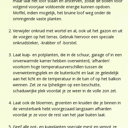
maar laat het loof staan en afsterven, zodat de bollen voor
volgend voorjaar voldoende energie kunnen opdoen.
Moffel, indien mogelijk, het bruine loof weg onder de
omringende vaste planten.
Verwijder onkruid met wortel en al, ook uit het gazon en uit
de voegen op het terras. Gebruik hiervoor een speciale
onkruidsteker, -krabber of -borstel.
Laat kuip- en potplanten, die in de schuur, garage of in een
onverwarmde kamer hebben overwinterd, ‘afharden’:
voorkom hoge temperatuurverschillen tussen de
overwinteringsplek en de buitenlucht en laat ze geleidelijk
aan het licht en de temperatuur in de tuin of op het balkon
wennen. Zet ze na IJsheiligen op een beschutte,
schaduwrijke plek voordat je ze weer in de volle zon zet.
Laat ook de bloemen, groenten en kruiden die je binnen in
de vensterbank hebt voorgezaaid langzaam afharden
voordat je ze voor de rest van het jaar buiten laat.
Geef alle pot- en kuipplanten speciale mest en verpot ze