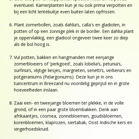
eventueel. Kamerplanten kun je nu ook prima verpotten en
bij een licht lentebuitje even buiten laten opfrissen.
Plant zomerbollen, zoals dahlia’s, calla's en gladiolen, in
potten of op een zonnige plek in de border. Een dahlia plant
je oppervlakkig, een gladiool ongeveer twee keer zo diep
als de bol hoog is.
Vul potten, bakken en hangmanden met eenjarige
zomerbloeiers of 'perkgoed', zoals lobelia’s, petunia’s,
surfinia’s, vlijtige liesjes, margrieten, senetti’s, verbena’s en
potgeraniums (Pelargoniums). Deze kun je in ons
tuincentrum in Breezand nu voordelig geprijsd en in grote
hoeveelheden inslaan.
Zaai een- en tweejarige bloemen ter plekke, in de volle
grond, of in een paar grote bloembakken. Denk aan
afrikaantjes, cosmea, zonnebloemen, goudsbloemen,
korenbloemen, klaprozen, siertabak, Oost-Indische kers en
vingerhoedskruid.