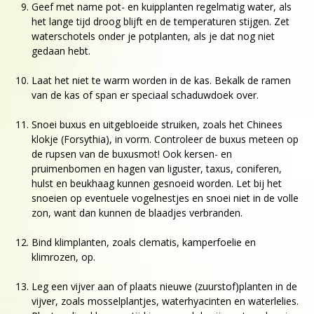
Geef met name pot- en kuipplanten regelmatig water, als
het lange tijd droog blijft en de temperaturen stijgen. Zet
waterschotels onder je potplanten, als je dat nog niet
gedaan hebt.
Laat het niet te warm worden in de kas. Bekalk de ramen
van de kas of span er speciaal schaduwdoek over.
Snoei buxus en uitgebloeide struiken, zoals het Chinees
klokje (Forsythia), in vorm. Controleer de buxus meteen op
de rupsen van de buxusmot! Ook kersen- en
pruimenbomen en hagen van liguster, taxus, coniferen,
hulst en beukhaag kunnen gesnoeid worden. Let bij het
snoeien op eventuele vogelnestjes en snoei niet in de volle
zon, want dan kunnen de blaadjes verbranden.
Bind klimplanten, zoals clematis, kamperfoelie en
klimrozen, op.
Leg een vijver aan of plaats nieuwe (zuurstof)planten in de
vijver, zoals mosselplantjes, waterhyacinten en waterlelies.