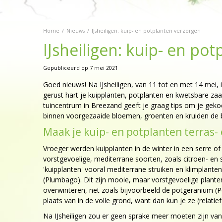
Home
Nieuws
IJsheiligen: kuip- en potplanten verzorgen
IJsheiligen: kuip- en po
Gepubliceerd op
7 mei 2021
Goed nieuws! Na IJsheiligen, van 11 tot en met 14 mei,
gerust hart je kuipplanten, potplanten en kwetsbare zaa
tuincentrum in Breezand geeft je graag tips om je geko
binnen voorgezaaide bloemen, groenten en kruiden de be
Maak je kuip- en potplanten terras-
Vroeger werden kuipplanten in de winter in een serre of
vorstgevoelige, mediterrane soorten, zoals citroen- 
'kuipplanten' vooral mediterrane struiken en klimplanten
(Plumbago). Dit zijn mooie, maar vorstgevoelige plante
overwinteren, net zoals bijvoorbeeld de potgeranium (Pe
plaats van in de volle grond, want dan kun je ze (relatie
Na IJsheiligen zou er geen sprake meer moeten zijn van