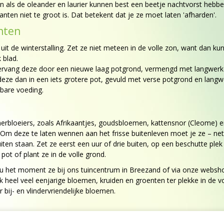
 als de oleander en laurier kunnen best een beetje nachtvorst hebben
anten niet te groot is. Dat betekent dat je ze moet laten 'afharden'.
nten
uit de winterstalling. Zet ze niet meteen in de volle zon, want dan k
 blad.
vervang deze door een nieuwe laag potgrond, vermengd met langwerk
et deze dan in een iets grotere pot, gevuld met verse potgrond en lan
ibare voeding.
bloeiers, zoals Afrikaantjes, goudsbloemen, kattensnor (Cleome) en s
Om deze te laten wennen aan het frisse buitenleven moet je ze – net a
uiten staan. Zet ze eerst een uur of drie buiten, op een beschutte ple
 pot of plant ze in de volle grond.
u het moment ze bij ons tuincentrum in Breezand of via onze webshop t
heel veel eenjarige bloemen, kruiden en groenten ter plekke in de vo
ij- en vlindervriendelijke bloemen.