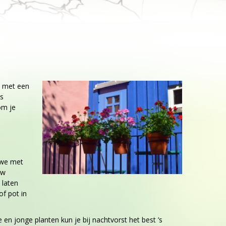
e met een
ns
om je
!
 we met
uw
 laten
of pot in
n jonge planten kun je bij nachtvorst het best ’s