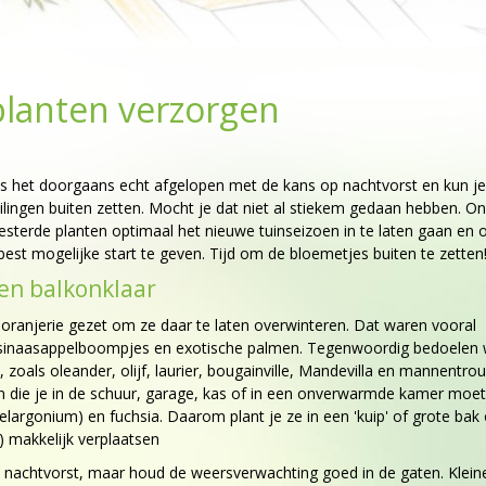
tplanten verzorgen
 is het doorgaans echt afgelopen met de kans op nachtvorst en kun j
ilingen buiten zetten. Mocht je dat niet al stiekem gedaan hebben. O
esterde planten optimaal het nieuwe tuinseizoen in te laten gaan en 
st mogelijke start te geven. Tijd om de bloemetjes buiten te zetten
 en balkonklaar
 oranjerie gezet om ze daar te laten overwinteren. Dat waren vooral
en sinaasappelboompjes en exotische palmen. Tegenwoordig bedoelen
, zoals oleander, olijf, laurier, bougainville, Mandevilla en mannentro
n die je in de schuur, garage, kas of in een onverwarmde kamer moet
largonium) en fuchsia. Daarom plant je ze in een 'kuip' of grote bak 
f) makkelijk verplaatsen
 nachtvorst, maar houd de weersverwachting goed in de gaten. Kleine e