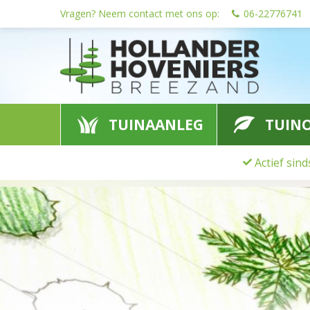
Ga
Vragen? Neem contact met ons op:
06-22776741
naar
content
TUINAANLEG
TUIN
Actief sin