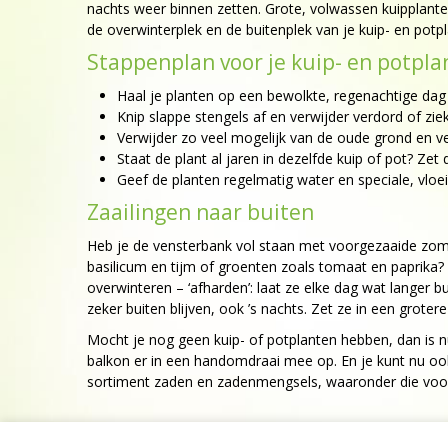
nachts weer binnen zetten. Grote, volwassen kuipplanten
de overwinterplek en de buitenplek van je kuip- en potpl
Stappenplan voor je kuip- en potpla
Haal je planten op een bewolkte, regenachtige dag 
Knip slappe stengels af en verwijder verdord of ziek
Verwijder zo veel mogelijk van de oude grond en 
Staat de plant al jaren in dezelfde kuip of pot? Z
Geef de planten regelmatig water en speciale, vloe
Zaailingen naar buiten
Heb je de vensterbank vol staan met voorgezaaide zomer
basilicum en tijm of groenten zoals tomaat en paprika? 
overwinteren – ‘afharden’: laat ze elke dag wat langer b
zeker buiten blijven, ook ’s nachts. Zet ze in een grotere
Mocht je nog geen kuip- of potplanten hebben, dan is n
balkon er in een handomdraai mee op. En je kunt nu ook 
sortiment zaden en zadenmengsels, waaronder die voor b