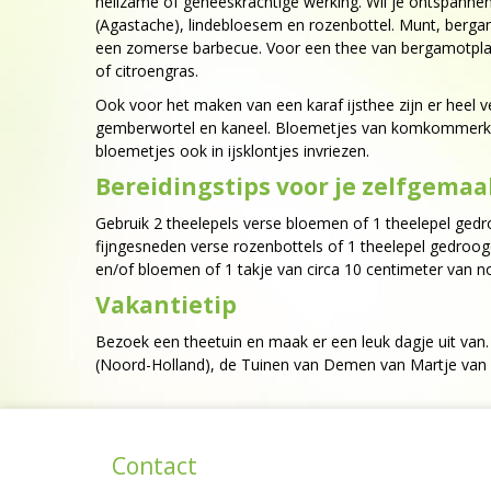
heilzame of geneeskrachtige werking. Wil je ontspanne
(Agastache), lindebloesem en rozenbottel. Munt, bergamo
een zomerse barbecue. Voor een thee van bergamotplan
of citroengras.
Ook voor het maken van een karaf ijsthee zijn er heel
gemberwortel en kaneel. Bloemetjes van komkommerkruid 
bloemetjes ook in ijsklontjes invriezen.
Bereidingstips voor je zelfgemaa
Gebruik 2 theelepels verse bloemen of 1 theelepel ged
fijngesneden verse rozenbottels of 1 theelepel gedroog
en/of bloemen of 1 takje van circa 10 centimeter van no
Vakantietip
Bezoek een theetuin en maak er een leuk dagje uit van.
(Noord-Holland), de Tuinen van Demen van Martje van de
Contact