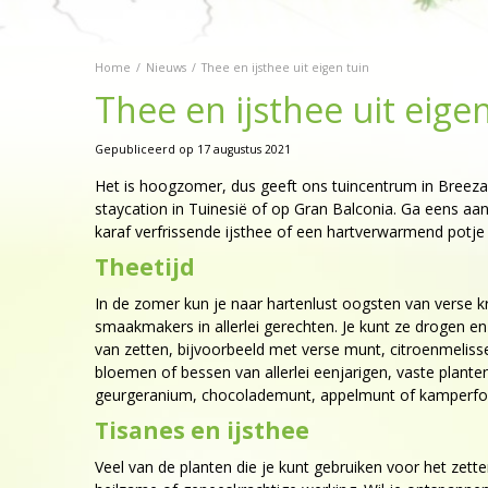
Home
Nieuws
Thee en ijsthee uit eigen tuin
Thee en ijsthee uit eige
Gepubliceerd op
17 augustus 2021
Het is hoogzomer, dus geeft ons tuincentrum in Breezan
staycation in Tuinesië of op Gran Balconia. Ga eens aan
karaf verfrissende ijsthee of een hartverwarmend potj
Theetijd
In de zomer kun je naar hartenlust oogsten van verse kru
smaakmakers in allerlei gerechten. Je kunt ze drogen en 
van zetten, bijvoorbeeld met verse munt, citroenmeliss
bloemen of bessen van allerlei eenjarigen, vaste plante
geurgeranium, chocolademunt, appelmunt of kamperfoe
Tisanes en ijsthee
Veel van de planten die je kunt gebruiken voor het zet