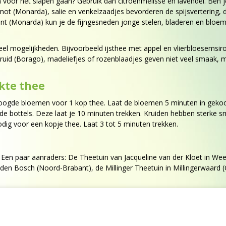
n voor het slapen gaan? Gebruik dan citroenmelisse en lavendel. Be
t (Monarda), salie en venkelzaadjes bevorderen de spijsvertering, du
t (Monarda) kun je de fijngesneden jonge stelen, bladeren en bloem
 veel mogelijkheden. Bijvoorbeeld ijsthee met appel en vlierbloesem
(Borago), madeliefjes of rozenblaadjes geven niet veel smaak, maar 
kte thee
roogde bloemen voor 1 kop thee. Laat de bloemen 5 minuten in gekoo
de bottels. Deze laat je 10 minuten trekken. Kruiden hebben sterke s
dig voor een kopje thee. Laat 3 tot 5 minuten trekken.
 Een paar aanraders: De Theetuin van Jacqueline van der Kloet in We
n Bosch (Noord-Brabant), de Millinger Theetuin in Millingerwaard (Ge