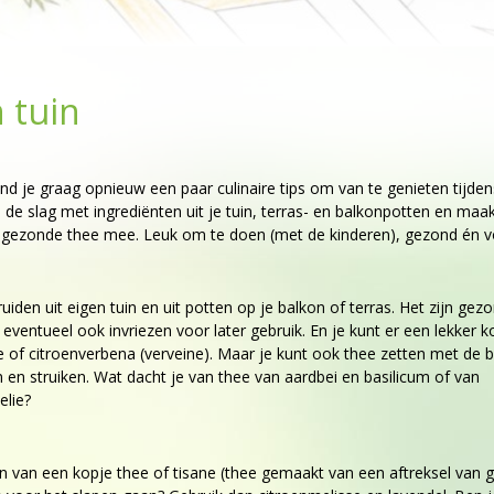
n tuin
d je graag opnieuw een paar culinaire tips om van te genieten tijden
 de slag met ingrediënten uit je tuin, terras- en balkonpotten en maa
e gezonde thee mee. Leuk om te doen (met de kinderen), gezond én v
iden uit eigen tuin en uit potten op je balkon of terras. Het zijn gez
eventueel ook invriezen voor later gebruik. En je kunt er een lekker k
e of citroenverbena (verveine). Maar je kunt ook thee zetten met de b
n en struiken. Wat dacht je van thee van aardbei en basilicum of van
lie?
ten van een kopje thee of tisane (thee gemaakt van een aftreksel va