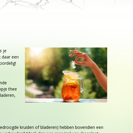
s je
k daar een
oordelig!
onde
opje thee
laderen,
n gedroogde kruiden of bladeren) hebben bovendien een