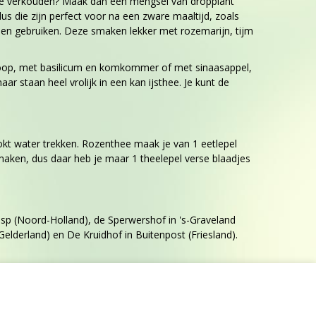
n je verkouden? Maak dan een mengsel van dropplant
s die zijn perfect voor na een zware maaltijd, zoals
en gebruiken. Deze smaken lekker met rozemarijn, tijm
siroop, met basilicum en komkommer of met sinaasappel,
staan heel vrolijk in een kan ijsthee. Je kunt de
kt water trekken. Rozenthee maak je van 1 eetlepel
maken, dus daar heb je maar 1 theelepel verse blaadjes
esp (Noord-Holland), de Sperwershof in 's-Graveland
lderland) en De Kruidhof in Buitenpost (Friesland).