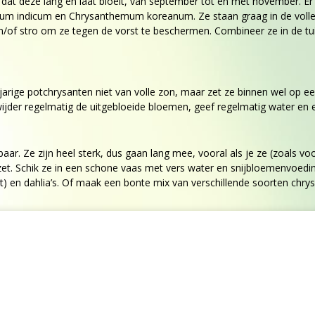
 dat deze lang en laat bloeit, van september tot en met november. Er
m indicum en Chrysanthemum koreanum. Ze staan graag in de volle 
n/of stro om ze tegen de vorst te beschermen. Combineer ze in de tui
arige potchrysanten niet van volle zon, maar zet ze binnen wel op een
wijder regelmatig de uitgebloeide bloemen, geef regelmatig water en 
baar. Ze zijn heel sterk, dus gaan lang mee, vooral als je ze (zoals voo
t zet. Schik ze in een schone vaas met vers water en snijbloemenvoed
t) en dahlia’s. Of maak een bonte mix van verschillende soorten chr