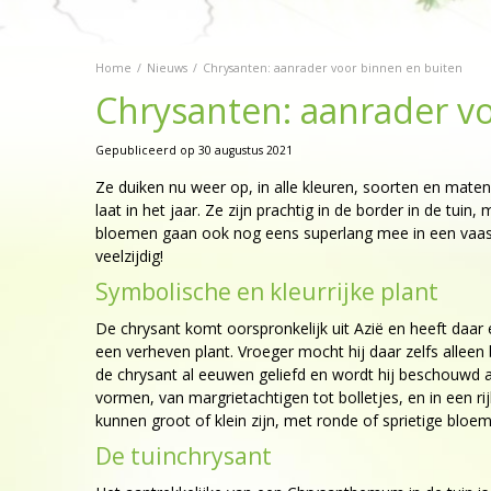
Home
Nieuws
Chrysanten: aanrader voor binnen en buiten
Chrysanten: aanrader v
Gepubliceerd op
30 augustus 2021
Ze duiken nu weer op, in alle kleuren, soorten en maten
laat in het jaar. Ze zijn prachtig in de border in de tu
bloemen gaan ook nog eens superlang mee in een vaas. J
veelzijdig!
Symbolische en kleurrijke plant
De chrysant komt oorspronkelijk uit Azië en heeft daar 
een verheven plant. Vroeger mocht hij daar zelfs alleen
de chrysant al eeuwen geliefd en wordt hij beschouwd al
vormen, van margrietachtigen tot bolletjes, en in een r
kunnen groot of klein zijn, met ronde of sprietige bloem
De tuinchrysant