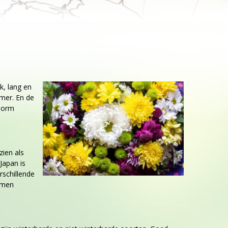
k, lang en
amer. En de
enorm
zien als
Japan is
rschillende
oemen