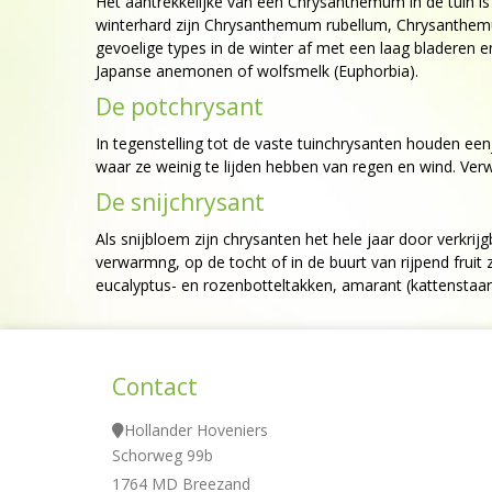
Het aantrekkelijke van een Chrysanthemum in de tuin is
winterhard zijn Chrysanthemum rubellum, Chrysanthemu
gevoelige types in de winter af met een laag bladeren e
Japanse anemonen of wolfsmelk (Euphorbia).
De potchrysant
In tegenstelling tot de vaste tuinchrysanten houden eenj
waar ze weinig te lijden hebben van regen en wind. Ver
De snijchrysant
Als snijbloem zijn chrysanten het hele jaar door verkrijg
verwarmng, op de tocht of in de buurt van rijpend frui
eucalyptus- en rozenbotteltakken, amarant (kattenstaar
Contact
Hollander Hoveniers
Schorweg 99b
1764 MD Breezand