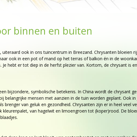
oor binnen en buiten
, uiteraard ook in ons tuincentrum in Breezand. Chrysanten bloeien rij
in, maar ook in een pot of mand op het terras of balkon én in de woonk
e hebt er tot diep in de herfst plezier van. Kortom, de chrysant is 
een bijzondere, symbolische betekenis. In China wordt de chrysant ge
 bij belangrijke mensen met aanzien in de tuin worden geplant. Ook in 
s brenger van geluk en gezondheid. Chrysanten zijn er in heel veel ve
ijk kleurenpalet, van hagelwit en limoengroen tot (koper)rood. De bl
blaadjes.