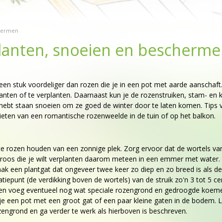
chermen
lanten, snoeien en bescherm
 een stuk voordeliger dan rozen die je in een pot met aarde aanschaft
ten of te verplanten. Daarnaast kun je de rozenstruiken, stam- en 
ras hebt staan snoeien om ze goed de winter door te laten komen. Tips
ieten van een romantische rozenweelde in de tuin of op het balkon.
este rozen houden van een zonnige plek. Zorg ervoor dat de wortels va
n roos die je wilt verplanten daarom meteen in een emmer met water.
k een plantgat dat ongeveer twee keer zo diep en zo breed is als de 
atiepunt (de verdikking boven de wortels) van de struik zo'n 3 tot 5 c
 en voeg eventueel nog wat speciale rozengrond en gedroogde koeme
s je een pot met een groot gat of een paar kleine gaten in de bodem.
zengrond en ga verder te werk als hierboven is beschreven.