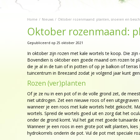
Home
Nieuws
Oktober rozenmaand: planten, snoeien en bes
Oktober rozenmaand: p
Gepubliceerd op
25 oktober 2021
In oktober zijn rozen met kale wortels te koop. Die zijn
Bovendien is oktober een goede maand om rozen te plan
die je al in de tuin of in potten of op je balkon of ter
tuincentrum in Breezand zodat je volgend jaar kunt gen
Rozen (ver)planten
Of je ze nu in een pot of in de volle grond zet, de me
niet uitdrogen. Zet een nieuwe roos of een uitgegrave
wanneer je een roos met kale wortels hebt gekocht. Maa
wortels. Spreid de wortels goed uit en zorg dat het ocul
onder de grond komt. Vul het gat met goede tuinaarde
Wanneer je een roos in een grote pot wilt planten, kie
hydrokorrels onderin de pot. Vul de pot met speciale ro