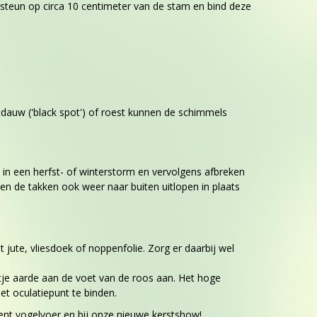
nsteun op circa 10 centimeter van de stam en bind deze
tdauw ('black spot') of roest kunnen de schimmels
 in een herfst- of winterstorm en vervolgens afbreken
llen de takken ook weer naar buiten uitlopen in plaats
jute, vliesdoek of noppenfolie. Zorg er daarbij wel
tje aarde aan de voet van de roos aan. Het hoge
t oculatiepunt te binden.
ment vogelvoer en bij onze nieuwe kerstshow!