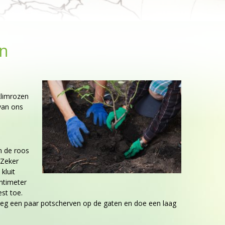
en
.
klimrozen
 van ons
n de roos
 Zeker
kluit
entimeter
st toe.
 Leg een paar potscherven op de gaten en doe een laag