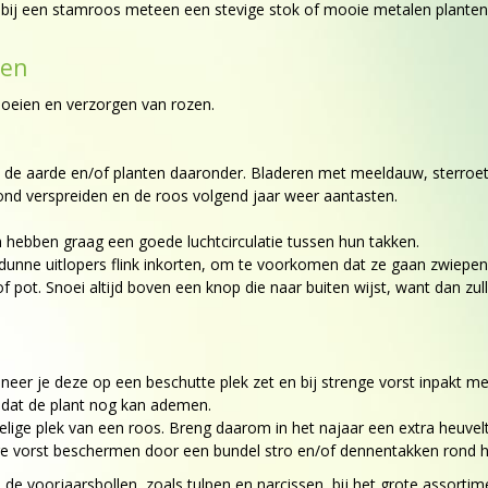
et bij een stamroos meteen een stevige stok of mooie metalen plante
zen
noeien en verzorgen van rozen.
an de aarde en/of planten daaronder. Bladeren met meeldauw, sterroe
ond verspreiden en de roos volgend jaar weer aantasten.
 hebben graag een goede luchtcirculatie tussen hun takken.
, dunne uitlopers flink inkorten, om te voorkomen dat ze gaan zwiepen
of pot. Snoei altijd boven een knop die naar buiten wijst, want dan zu
er je deze op een beschutte plek zet en bij strenge vorst inpakt met 
 dat de plant nog kan ademen.
elige plek van een roos. Breng daarom in het najaar een extra heuvel
e vorst beschermen door een bundel stro en/of dennentakken rond he
de voorjaarsbollen, zoals tulpen en narcissen, bij het grote assorti