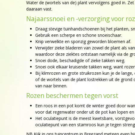
Water de (wortels van de) plant vervolgens goed in. Z
daaraan vast.
Najaarssnoei en -verzorging voor ro
Draag stevige tuinhandschoenen bij het planten, s
Gebruik een scherpe en schone snoeischaar.
Knip verwelkte en sponzig geworden bloemen af.
Verwijder zieke bladeren van zowel de plant als v
waardoor deze ziektes ontstaan namelijk via de gr
Snoei dode, beschadigde of zieke takken weg.
Snoei ook elkaar kruisende takken weg, want rozen
Bij klimrozen en grote struikrozen kun je de lange
of de wortels van de plant lostrekken uit de grond 
van naar binnen.
Rozen beschermen tegen vorst
Een roos in een pot komt de winter goed door wanne
voor dat regenwater onder uit de pot kan lopen en
Het oculatiepunt is de meest kwetsbare, vorstgevo
oculatiepunt van een stamroos kun je tegen streng
NB Kijk in ons tuincentrum in Breezand meteen even bij 