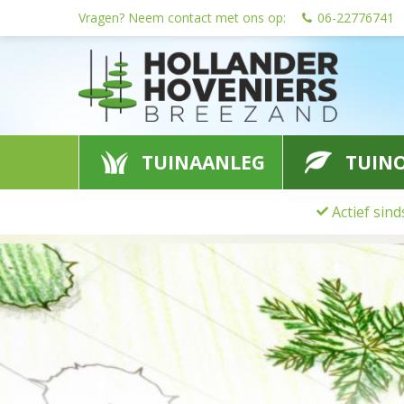
Ga
Vragen? Neem contact met ons op:
06-22776741
naar
content
TUINAANLEG
TUIN
Actief sin