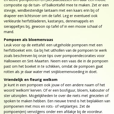
compositie op de tuin- of balkontafel mee te maken. Zet er een
stevige, windbestendige lantaarn met een kaars erin bij of
drapeer een lichtsnoer om de tafel. Leg er eventueel ook
verkleurde herfstbladeren, kastanjes, dennenappels en
sierappeltjes bij, gewoon op tafel of in een mooie schaal of
mand.
Pompoen als bloemenvaas
Leuk voor op de eettafel: een uitgeholde pompoen met een
herfstboeket erin. Ga bij het uithollen van de pompoen te werk
zoals beschreven bij onze tips over pompoendecoraties voor
Halloween en Sint-Maarten. Neem een vaas die in de pompoen
past om het boeket in te schikken, omdat de pompoen gaat
rotten als je daar water met snijbloemenvoeding in doet.
Vriendelijk en fleurig welkom
Je kunt in een pompoen ook jouw of een andere naam of het
woord ‘welkom’ kerven. Of er een bosfiguur, bloem, kabouter of
ster uitsnijden. Mogelijkheden te over die niets met griezelen of
spoken te maken hebben. Een nieuwe trend is het beplakken van
pompoenen met mos en rots- of vetplantjes. Zet de
pompoen(en) vervolgens onder een afdakje bij de voordeur.