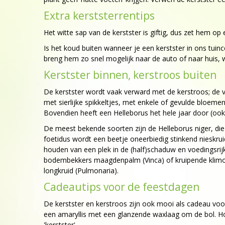
Extra kerststerrentips
Het witte sap van de kerstster is giftig, dus zet hem op
Is het koud buiten wanneer je een kerstster in ons tu
breng hem zo snel mogelijk naar de auto of naar huis, w
Kerstster binnen, kerstroos buiten
De kerstster wordt vaak verward met de kerstroos; de vas
met sierlijke spikkeltjes, met enkele of gevulde bloeme
Bovendien heeft een Helleborus het hele jaar door (ook i
De meest bekende soorten zijn de Helleborus niger, die w
foetidus wordt een beetje oneerbiedig stinkend nieskr
houden van een plek in de (half)schaduw en voedingsrijk
bodembekkers maagdenpalm (Vinca) of kruipende klimop
longkruid (Pulmonaria).
Cadeautips voor de feestdagen
De kerstster en kerstroos zijn ook mooi als cadeau voo
een amaryllis met een glanzende waxlaag om de bol. Hou
'kerstster'.