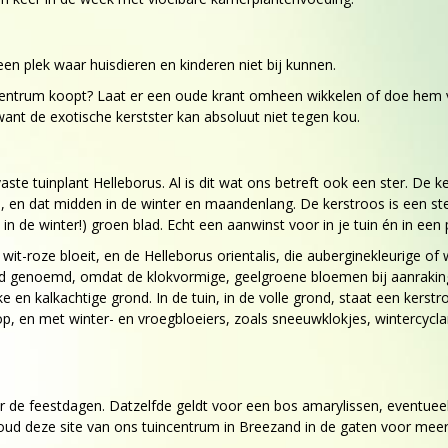
 een plek waar huisdieren en kinderen niet bij kunnen.
incentrum koopt? Laat er een oude krant omheen wikkelen of doe hem 
ant de exotische kerstster kan absoluut niet tegen kou.
te tuinplant Helleborus. Al is dit wat ons betreft ook een ster. De k
n, en dat midden in de winter en maandenlang. De kerstroos is een ste
n de winter!) groen blad. Echt een aanwinst voor in je tuin én in een 
it-roze bloeit, en de Helleborus orientalis, die auberginekleurige of
uid genoemd, omdat de klokvormige, geelgroene bloemen bij aanrakin
e en kalkachtige grond. In de tuin, in de volle grond, staat een kers
, en met winter- en vroegbloeiers, zoals sneeuwklokjes, wintercycl
r de feestdagen. Datzelfde geldt voor een bos amarylissen, eventueel
d deze site van ons tuincentrum in Breezand in de gaten voor meer i