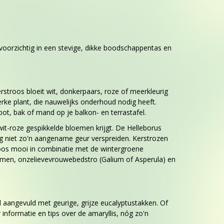
voorzichtig in een stevige, dikke boodschappentas en
erstroos bloeit wit, donkerpaars, roze of meerkleurig
rke plant, die nauwelijks onderhoud nodig heeft.
pot, bak of mand op je balkon- en terrastafel.
 wit-roze gespikkelde bloemen krijgt. De Helleborus
g niet zo'n aangename geur verspreiden. Kerstrozen
troos mooi in combinatie met de wintergroene
amen, onzelievevrouwebedstro (Galium of Asperula) en
 aangevuld met geurige, grijze eucalyptustakken. Of
nformatie en tips over de amaryllis, nóg zo'n