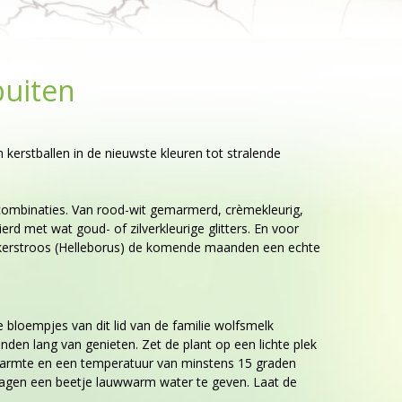
buiten
kerstballen in de nieuwste kleuren tot stralende
eurcombinaties. Van rood-wit gemarmerd, crèmekleurig,
rd met wat goud- of zilverkleurige glitters. En voor
 de kerstroos (Helleborus) de komende maanden een echte
e bloempjes van dit lid van de familie wolfsmelk
anden lang van genieten. Zet de plant op een lichte plek
n warmte en een temperatuur van minstens 15 graden
 dagen een beetje lauwwarm water te geven. Laat de