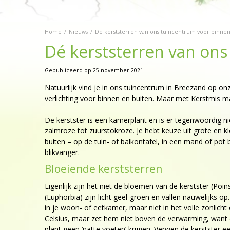
Home
Nieuws
Dé kerststerren van ons tuincentrum voor binne
Dé kerststerren van ons
Gepubliceerd op
25 november 2021
Natuurlijk vind je in ons tuincentrum in Breezand op o
verlichting voor binnen en buiten. Maar met Kerstmis ma
De kerstster is een kamerplant en is er tegenwoordig nie
zalmroze tot zuurstokroze. Je hebt keuze uit grote en k
buiten – op de tuin- of balkontafel, in een mand of po
blikvanger.
Bloeiende kerststerren
Eigenlijk zijn het niet de bloemen van de kerstster (Poi
(Euphorbia) zijn licht geel-groen en vallen nauwelijks o
in je woon- of eetkamer, maar niet in het volle zonli
Celsius, maar zet hem niet boven de verwarming, want 
plant geen ‘natte voeten’ krijgen. Verwen de kerstster 