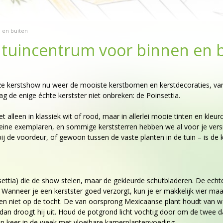
n en buiten
 tuincentrum voor binnen en 
nze kerstshow nu weer de mooiste kerstbomen en kerstdecoraties, van 
g de enige échte kerstster niet onbreken: de Poinsettia.
t alleen in klassiek wit of rood, maar in allerlei mooie tinten en kl
leine exemplaren, en sommige kerststerren hebben we al voor je versie
t bij de voordeur, of gewoon tussen de vaste planten in de tuin – is
nsettia) die de show stelen, maar de gekleurde schutbladeren. De echt
p. Wanneer je een kerstster goed verzorgt, kun je er makkelijk vier ma
cht en niet op de tocht. De van oorsprong Mexicaanse plant houdt va
dan droogt hij uit. Houd de potgrond licht vochtig door om de twee
een keer in de week met vloeibare kamerplantenvoeding.