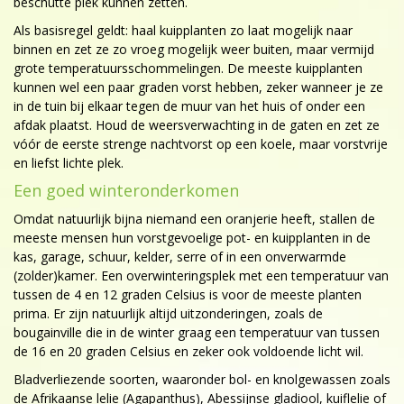
beschutte plek kunnen zetten.
Als basisregel geldt: haal kuipplanten zo laat mogelijk naar
binnen en zet ze zo vroeg mogelijk weer buiten, maar vermijd
grote temperatuursschommelingen. De meeste kuipplanten
kunnen wel een paar graden vorst hebben, zeker wanneer je ze
in de tuin bij elkaar tegen de muur van het huis of onder een
afdak plaatst. Houd de weersverwachting in de gaten en zet ze
vóór de eerste strenge nachtvorst op een koele, maar vorstvrije
en liefst lichte plek.
Een goed winteronderkomen
Omdat natuurlijk bijna niemand een oranjerie heeft, stallen de
meeste mensen hun vorstgevoelige pot- en kuipplanten in de
kas, garage, schuur, kelder, serre of in een onverwarmde
(zolder)kamer. Een overwinteringsplek met een temperatuur van
tussen de 4 en 12 graden Celsius is voor de meeste planten
prima. Er zijn natuurlijk altijd uitzonderingen, zoals de
bougainville die in de winter graag een temperatuur van tussen
de 16 en 20 graden Celsius en zeker ook voldoende licht wil.
Bladverliezende soorten, waaronder bol- en knolgewassen zoals
de Afrikaanse lelie (Agapanthus), Abessijnse gladiool, kuiflelie of