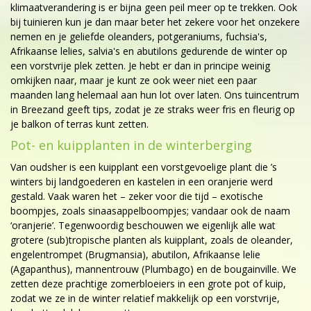
klimaatverandering is er bijna geen peil meer op te trekken. Ook
bij tuinieren kun je dan maar beter het zekere voor het onzekere
nemen en je geliefde oleanders, potgeraniums, fuchsia's,
Afrikaanse lelies, salvia's en abutilons gedurende de winter op
een vorstvrije plek zetten. Je hebt er dan in principe weinig
omkijken naar, maar je kunt ze ook weer niet een paar
maanden lang helemaal aan hun lot over laten. Ons tuincentrum
in Breezand geeft tips, zodat je ze straks weer fris en fleurig op
je balkon of terras kunt zetten.
Pot- en kuipplanten in de winterberging
Van oudsher is een kuipplant een vorstgevoelige plant die ’s
winters bij landgoederen en kastelen in een oranjerie werd
gestald. Vaak waren het – zeker voor die tijd – exotische
boompjes, zoals sinaasappelboompjes; vandaar ook de naam
‘oranjerie’. Tegenwoordig beschouwen we eigenlijk alle wat
grotere (sub)tropische planten als kuipplant, zoals de oleander,
engelentrompet (Brugmansia), abutilon, Afrikaanse lelie
(Agapanthus), mannentrouw (Plumbago) en de bougainville. We
zetten deze prachtige zomerbloeiers in een grote pot of kuip,
zodat we ze in de winter relatief makkelijk op een vorstvrije,