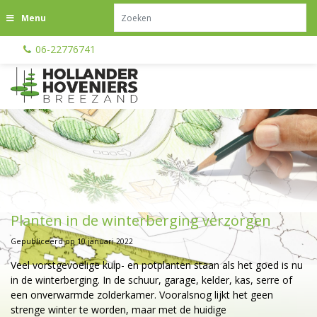
G
Menu
a
n
06-22776741
a
a
r
c
o
n
t
e
n
t
Planten in de winterberging verzorgen
Gepubliceerd op
10 januari 2022
Veel vorstgevoelige kuip- en potplanten staan als het goed is nu
in de winterberging. In de schuur, garage, kelder, kas, serre of
een onverwarmde zolderkamer. Vooralsnog lijkt het geen
strenge winter te worden, maar met de huidige