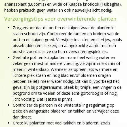
ananasplant (Eucomis) en wilde of Kaapse knoflook (Tulbaghia),
hebben praktisch geen water en ook nauwelijks licht nodig.
Verzorgingstips voor overwinterende planten
Zorg ervoor dat de potten en kuipen waar de planten in
staan schoon zijn. Controleer de randen en bodem van de
potten en kuipen goed. Verwijder insecten en diertjes, zoals
pissebedden en slakken, en aangekoekte aarde met een
borstel voordat je ze op hun overwinteringsplek zet.
Geef alle pot- en kuipplanten maar heel weinig water en
zeker geen mest of andere voeding. Ze zijn immers min of
meer in winterslaap. Wanneer ze op een iets warmere en
lichtere plek staan en nog blad en/of bloemen dragen
hebben ze iets meer water nodig. Dit kan bijvoorbeeld het
geval zijn bij potgeraniums. Steek bij twijfel een vinger in de
potgrond om te voelen of deze echt gortdroog is of nog
licht vochtig. Dat laatste is prima.
Controleer de planten in de winterstalling regelmatig op
zieke en aangetaste bladeren en takken en verwijder deze
dan direct.
Grote kuipplanten met veel takken en bladeren, zoals