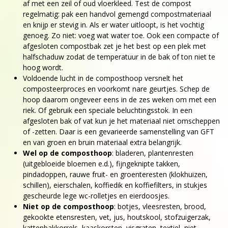
af met een zeil of oud vloerkleed. Test de compost
regelmatig: pak een handvol gemengd compostmateriaal
en knijp er stevig in. Als er water uitloopt, is het vochtig
genoeg. Zo niet: voeg wat water toe. Ook een compacte of
afgesloten compostbak zet je het best op een plek met
halfschaduw zodat de temperatuur in de bak of ton niet te
hoog wordt.
Voldoende lucht in de composthoop versnelt het
composteerproces en voorkomt nare geurtjes. Schep de
hoop daarom ongeveer eens in de zes weken om met een
riek. Of gebruik een speciale beluchtingsstok. In een
afgesloten bak of vat kun je het materiaal niet omscheppen
of -zetten. Daar is een gevarieerde samenstelling van GFT
en van groen en bruin materiaal extra belangrijk.
Wel op de composthoop
: bladeren, plantenresten
(uitgebloeide bloemen e.d.), fijngeknipte takken,
pindadoppen, rauwe fruit- en groenteresten (klokhuizen,
schillen), eierschalen, koffiedik en koffiefilters, in stukjes
gescheurde lege wc-rolletjes en eierdoosjes.
Niet op de composthoop
: botjes, vleesresten, brood,
gekookte etensresten, vet, jus, houtskool, stofzuigerzak,
kattenbakkorrels, kaaskorsten, visgraten, textiel, niet