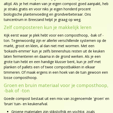
altijd. Als je het maken van je eigen compost goed aanpakt, heb
je straks gratis en voor niks je eigen honderd procent
biologische plantenvoeding en grondverbeteraar. Ons
tuincentrum in Breezand helpt je graag op weg.
Zelf composteren kun je makkelijk leren
Kijk eerst waar je plek hebt voor een composthoop, -bak of -
ton. Tegenwoordig zijn er allerlei verschillende systemen op de
markt, groot en klein, al dan niet met wormen. Met een
'bokashi-emmer' kun je zelfs binnenshuis resten uit de keuken
laten fermenteren en daarna in de grond werken. Als je een
grote tuin hebt en een handige klusser bent, kun je zelf met
planken of pallets een of twee compostbakken in elkaar
timmeren. Of maak ergens in een hoek van de tuin gewoon een
losse composthoop.
Groen en bruin materiaal voor je composthoop,
-bak of -ton
Goede compost bestaat uit een mix van zogenoemde 'groen' en
'bruin' tuin- en keukenafval.
Groene materialen zijn stikstofrijk en vochtig, zoals