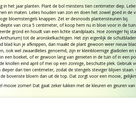
g in het jaar planten. Plant de bol minstens tien centimeter diep. Leli
rmen en maten. Lelies houden van zon en doen het zowel goed in de voll
 hoge bloemstengels knappen. Zet er desnoods plantensteunen bij.
 diepte van circa 5 centimeter, of koop hem nu in bloei voor in de tuin
eerde grond en houdt van een lichte standplaats. Hoe zonniger hij staa
Anthurium) tot de aronskelkachtigen. Het zijn eigenlijk de schutblade
 oud blad kun je afknippen, dan maakt de plant gewoon weer nieuw bla
 ook wel zwaardlelies genoemd, zijn er kleinbloemige gladiolen en minig
in een boeket, of er gewoon lang van genieten in de tuin of in een po
 de knollen eind april of mei op een zonnige, beschutte plek. Gebruik
dieper dan tien centimeter, zodat de stengels steviger blijven staa
i de bovenste bloem dan uit de top. Dat zorgt voor een mooie, gelijkm
el mooie zomer! Dat gaat zeker lukken met de kleuren en geuren van