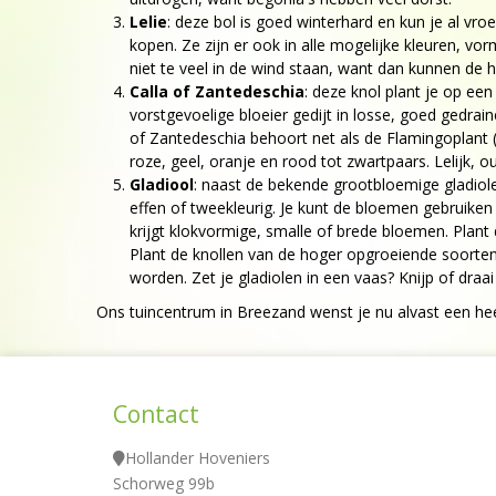
Lelie
: deze bol is goed winterhard en kun je al vroe
kopen. Ze zijn er ook in alle mogelijke kleuren, vo
niet te veel in de wind staan, want dan kunnen de
Calla of Zantedeschia
: deze knol plant je op een
vorstgevoelige bloeier gedijt in losse, goed gedrain
of Zantedeschia behoort net als de Flamingoplant (
roze, geel, oranje en rood tot zwartpaars. Lelijk,
Gladiool
: naast de bekende grootbloemige gladiolen,
effen of tweekleurig. Je kunt de bloemen gebruiken 
krijgt klokvormige, smalle of brede bloemen. Plant
Plant de knollen van de hoger opgroeiende soorten 
worden. Zet je gladiolen in een vaas? Knijp of draa
Ons tuincentrum in Breezand wenst je nu alvast een he
Contact
Hollander Hoveniers
Schorweg 99b