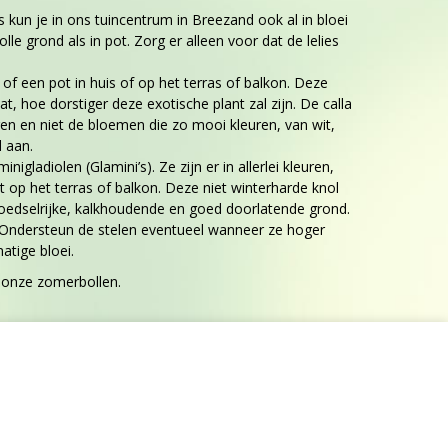
es kun je in ons tuincentrum in Breezand ook al in bloei
e grond als in pot. Zorg er alleen voor dat de lelies
 of een pot in huis of op het terras of balkon. Deze
t, hoe dorstiger deze exotische plant zal zijn. De calla
ren en niet de bloemen die zo mooi kleuren, van wit,
d aan.
ladiolen (Glamini’s). Ze zijn er in allerlei kleuren,
t op het terras of balkon. Deze niet winterharde knol
 voedselrijke, kalkhoudende en goed doorlatende grond.
n. Ondersteun de stelen eventueel wanneer ze hoger
atige bloei.
 onze zomerbollen.