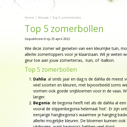
Home
Nieuws
Top 5 zomerbollen
Top 5 zomerbollen
Gepubliceerd op
25 april 2022
Wie deze zomer wil genieten van een kleurrijke tuin, m
allerlei zomertoppers voor je klaarstaan. Wil je weten w
geur toe aan jouw zomerterras, -tuin, of -balkon.
Top 5 zomerbollen
Dahlia
: al sinds jaar en dag is de dahlia de meest
veel soorten en kleuren, met bijvoorbeeld soms w
vormen ook goede snijbloemen voor in de vaas. Wan
langer.
Begonia
: de begonia heeft net als de dahlia al een
vooral de stippenbegonia helemaal 'hot'. Er zijn on
eenjarige hangbegonia's waarmee je hanging baske
allerlei mogelijke kleuren. De bloemen kunnen ook l
uitdrogen, want begonia's hebben veel dorst.