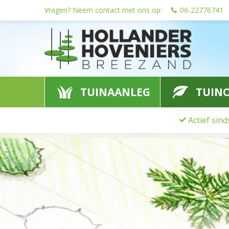
Ga
Vragen? Neem contact met ons op:
06-22776741
naar
content
TUINAANLEG
TUIN
Actief sin