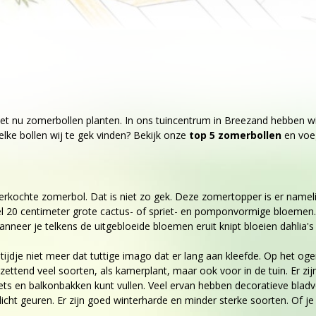
oet nu zomerbollen planten. In ons tuincentrum in Breezand hebben w
elke bollen wij te gek vinden? Bekijk onze
top 5 zomerbollen
en voeg
 verkochte zomerbol. Dat is niet zo gek. Deze zomertopper is er nameli
el 20 centimeter grote cactus- of spriet- en pomponvormige bloemen
neer je telkens de uitgebloeide bloemen eruit knipt bloeien dahlia's
 tijdje niet meer dat tuttige imago dat er lang aan kleefde. Op het ogen
tzettend veel soorten, als kamerplant, maar ook voor in de tuin. Er zi
ts en balkonbakken kunt vullen. Veel ervan hebben decoratieve bladv
icht geuren. Er zijn goed winterharde en minder sterke soorten. Of je