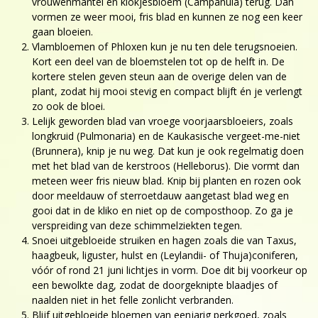
vrouwenmantel en klokjesbloem (Campanula) terug. Dan
vormen ze weer mooi, fris blad en kunnen ze nog een keer
gaan bloeien.
Vlambloemen of Phloxen kun je nu ten dele terugsnoeien.
Kort een deel van de bloemstelen tot op de helft in. De
kortere stelen geven steun aan de overige delen van de
plant, zodat hij mooi stevig en compact blijft én je verlengt
zo ook de bloei.
Lelijk geworden blad van vroege voorjaarsbloeiers, zoals
longkruid (Pulmonaria) en de Kaukasische vergeet-me-niet
(Brunnera), knip je nu weg. Dat kun je ook regelmatig doen
met het blad van de kerstroos (Helleborus). Die vormt dan
meteen weer fris nieuw blad. Knip bij planten en rozen ook
door meeldauw of sterroetdauw aangetast blad weg en
gooi dat in de kliko en niet op de composthoop. Zo ga je
verspreiding van deze schimmelziekten tegen.
Snoei uitgebloeide struiken en hagen zoals die van Taxus,
haagbeuk, liguster, hulst en (Leylandii- of Thuja)coniferen,
vóór of rond 21 juni lichtjes in vorm. Doe dit bij voorkeur op
een bewolkte dag, zodat de doorgeknipte blaadjes of
naalden niet in het felle zonlicht verbranden.
Blijf uitgebloeide bloemen van eenjarig perkgoed, zoals