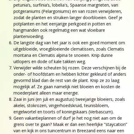
petunia’s, surfinia’s, lobelia's, Spaanse margrieten, van
potgeraniums (Pelargoniums) en van rozen verwijderen,
zodat de planten en struiken langer doorbloeien. Geef je
potplanten en het eenjarige perkgoed in potten en
hangmanden ook regelmatig een wat vloeibare
plantenvoeding.
De langste dag van het jaar is ook een goed moment om
uitgebloeide, vroegbloeiende clematissen, zoals Clematis
montana en Clematis alpina te snoeien. Knip dunne
uitlopers en dode of kale takken weg.
Verwijder wilde scheuten bij rozen. Deze verschijnen bij de
onder- of hoofdstam en hebben lichter gekleurd of anders
gevormd blad dan de rest van de plant. Knip ze zo laag
mogelijk af. Ze gaan namelijk niet bloeien en kosten de
moederplant alleen maar energie.
Zaai in juni (en juli en augustus) tweejarige bloeiers, zoals
akelei, stokrozen, vingerhoedskruid, teunisbloem,
engelwortel en toorts of koningskaars (Verbascum).
Geen vakantieplannen of durf je het nog niet aan om de
grens over te gaan? Maak er dan een heerlijke “staycation”
van en kijk in ons tuincentrum in Breezand eens naar een