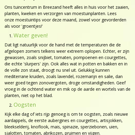
Ons tuincentrum in Breezand heeft alles in huis voor het zaaien,
planten, kweken en verzorgen van moestuinplanten. Lees
onze moestuintips voor deze maand, zowel voor gevorderden
als voor 'groentjes!'
Water geven!
Dat ligt natuurlijk voor de hand met de temperaturen die de
afgelopen zomers telkens weer extreem oplopen. Echter, er zijn
gewassen, zoals snijbiet, tomaten, pompoenen en courgettes,
die echte 'slurpers' zijn. Ook alles wat in potten en bakken en in
de volle zon staat, droogt nu snel uit. Gelukkig kunnen
mediterrane kruiden, zoals lavendel, rozemarijn en salie, dan
weer goed tegen zonovergoten, droge omstandigheden. Geef
vroeg in de ochtend water en mik op de aarde en wortels van de
planten, niet op het blad.
Oogsten
Kijk elke dag of iets rijp genoeg is om te oogsten, zoals nieuwe
aardappels, de eerste aubergines en courgettes, artisjokken,
bleekselderij, knoflook, mais, spinazie, sperziebonen, uien,
sjalotten, tomaten, abrikozen, pruimen en vijgen.