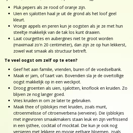
Pluk pepers als ze rood of oranje zijn.
Uien en sjalotten haal je uit de grond als het loof geel
kleurt.
Vroege appels en peren kun je oogsten als je ze met hun
steeltje makkelijk van de tak los kunt draaien.
Laat courgettes en aubergines niet te groot worden
(maximaal zo'n 20 centimeter), dan zijn ze op hun lekkerst,
zowel wat smaak als structuur betreft.
Te veel oogst om zelf op te eten?
Geef het aan familie, vrienden, buren of de voedselbank.
Maak er jam, of taart van. Bovendien sla je de overtollige
oogst makkelijk op in een weckpot.
Droog groenten als uien, sjalotten, knoflook en kruiden. Zo
blijven ze nog langer goed.
Vries kruiden in om ze later te gebruiken.
Maak thee of ijsblokjes met kruiden, zoals munt,
citroenmelisse of citroenverbena (verveine). Die ijsblokjes
met ingevroren smaakmakers staan leuk en zijn verfrissend
in een ijsthee, cocktail of mocktail. Die kun je ook nog
versieren met lekkere en mooie eetbare bloemen, zoals