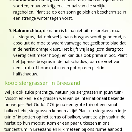
soorten, maar ze krijgen allemaal van die vrolijke
ragebollen. Plant ze op een zonnige plek en bescherm ze in
een strenge winter tegen vorst.
Hakonechloa
; de naam is bijna niet uit te spreken, maar
dit siergras, dat ook wel Japans bosgras wordt genoemd, is
absoluut de moeite waard vanwege het geelbonte blad dat
in de herfst oranje kleurt. Het blijft vrij laag (zo’n dertig tot
veertig centimeter hoog) en kan dus ook prima in pot. Plant
het Japanse bosgras in de halfschaduw, aan de voet van
een struik of boom, of in een pot op een plek in
halfschaduw.
Koop siergrassen in Breezand
Wil je ook zulke prachtige, natuurlijke siergrassen in jouw tuin?
Misschien ken je de grassen wel van de internationaal bekende
ontwerper Piet Oudolf? Of je nu een grote tuin of een smal
balkon hebt, siergrassen kunnen altijd! Plant nu siergrassen in je
tuin of in potten op het terras of balkon, want ze zijn vaak in de
herfst op hun mooist. Kom er een paar uitkiezen in ons
tuincentrum in Breezand en kijk meteen bij ons ruime aanbod