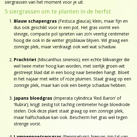
siergrassen van het moment voor je uit.
5 siergrassen om te planten in de herfst
Blauw schapengras
(Festuca glauca); klein, maar fijn en
dus ook geschikt voor in een pot. Het gras vormt een
stevige, compacte pol sprieten van zo’n veertig centimeter
hoog die ook in de winter grijsblauw blijven. Wil graag een
zonnige plek, maar verdraagt ook wel wat schaduw.
Prachtriet
(Miscanthus sinensis); een echte blikvanger die
wel twee meter hoog kan worden, met sierlijk groen-wit
gestreept blad dat in een boog naar beneden hangt. Bloeit
in het najaar met witte of roze pluimen. Staat graag op een
zonnige plek, maar kan ook een beetje schaduw hebben.
Japans bloedgras
(Imperata cylindrica ‘Red Baron’ of
‘Rubra’); krijgt zestig tot tachtig centimeter hoge bloedrode
stelen. Ook deze plant staat graag op een zonnige plek,
maar halfschaduw kan ook. Bescherm het gras wel tegen
strenge vorst.
Lampenpoetsersgras
(Pennisetum); hiervan zijn tal van