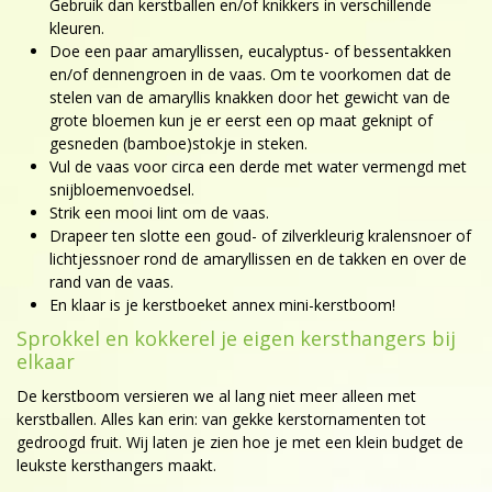
Gebruik dan kerstballen en/of knikkers in verschillende
kleuren.
Doe een paar amaryllissen, eucalyptus- of bessentakken
en/of dennengroen in de vaas. Om te voorkomen dat de
stelen van de amaryllis knakken door het gewicht van de
grote bloemen kun je er eerst een op maat geknipt of
gesneden (bamboe)stokje in steken.
Vul de vaas voor circa een derde met water vermengd met
snijbloemenvoedsel.
Strik een mooi lint om de vaas.
Drapeer ten slotte een goud- of zilverkleurig kralensnoer of
lichtjessnoer rond de amaryllissen en de takken en over de
rand van de vaas.
En klaar is je kerstboeket annex mini-kerstboom!
Sprokkel en kokkerel je eigen kersthangers bij
elkaar
De kerstboom versieren we al lang niet meer alleen met
kerstballen. Alles kan erin: van gekke kerstornamenten tot
gedroogd fruit. Wij laten je zien hoe je met een klein budget de
leukste kersthangers maakt.