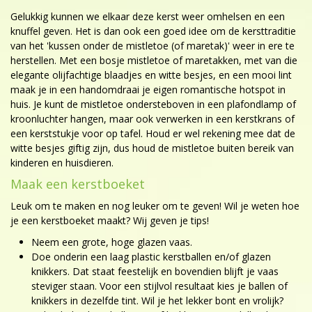
Gelukkig kunnen we elkaar deze kerst weer omhelsen en een
knuffel geven. Het is dan ook een goed idee om de kersttraditie
van het 'kussen onder de mistletoe (of maretak)' weer in ere te
herstellen. Met een bosje mistletoe of maretakken, met van die
elegante olijfachtige blaadjes en witte besjes, en een mooi lint
maak je in een handomdraai je eigen romantische hotspot in
huis. Je kunt de mistletoe ondersteboven in een plafondlamp of
kroonluchter hangen, maar ook verwerken in een kerstkrans of
een kerststukje voor op tafel. Houd er wel rekening mee dat de
witte besjes giftig zijn, dus houd de mistletoe buiten bereik van
kinderen en huisdieren.
Maak een kerstboeket
Leuk om te maken en nog leuker om te geven! Wil je weten hoe
je een kerstboeket maakt? Wij geven je tips!
Neem een grote, hoge glazen vaas.
Doe onderin een laag plastic kerstballen en/of glazen
knikkers. Dat staat feestelijk en bovendien blijft je vaas
steviger staan. Voor een stijlvol resultaat kies je ballen of
knikkers in dezelfde tint. Wil je het lekker bont en vrolijk?