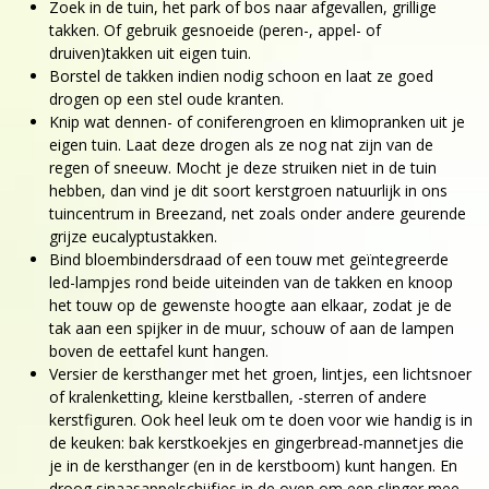
Zoek in de tuin, het park of bos naar afgevallen, grillige
takken. Of gebruik gesnoeide (peren-, appel- of
druiven)takken uit eigen tuin.
Borstel de takken indien nodig schoon en laat ze goed
drogen op een stel oude kranten.
Knip wat dennen- of coniferengroen en klimopranken uit je
eigen tuin. Laat deze drogen als ze nog nat zijn van de
regen of sneeuw. Mocht je deze struiken niet in de tuin
hebben, dan vind je dit soort kerstgroen natuurlijk in ons
tuincentrum in Breezand, net zoals onder andere geurende
grijze eucalyptustakken.
Bind bloembindersdraad of een touw met geïntegreerde
led-lampjes rond beide uiteinden van de takken en knoop
het touw op de gewenste hoogte aan elkaar, zodat je de
tak aan een spijker in de muur, schouw of aan de lampen
boven de eettafel kunt hangen.
Versier de kersthanger met het groen, lintjes, een lichtsnoer
of kralenketting, kleine kerstballen, -sterren of andere
kerstfiguren. Ook heel leuk om te doen voor wie handig is in
de keuken: bak kerstkoekjes en gingerbread-mannetjes die
je in de kersthanger (en in de kerstboom) kunt hangen. En
droog sinaasappelschijfjes in de oven om een slinger mee