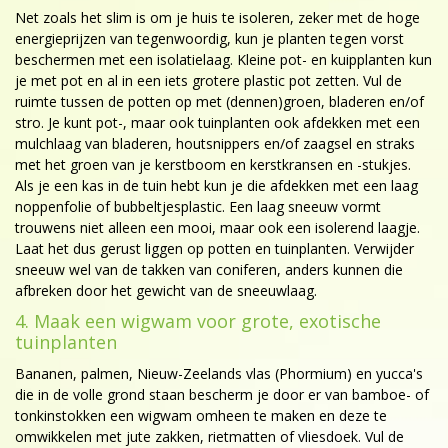
Net zoals het slim is om je huis te isoleren, zeker met de hoge
energieprijzen van tegenwoordig, kun je planten tegen vorst
beschermen met een isolatielaag. Kleine pot- en kuipplanten kun
je met pot en al in een iets grotere plastic pot zetten. Vul de
ruimte tussen de potten op met (dennen)groen, bladeren en/of
stro. Je kunt pot-, maar ook tuinplanten ook afdekken met een
mulchlaag van bladeren, houtsnippers en/of zaagsel en straks
met het groen van je kerstboom en kerstkransen en -stukjes.
Als je een kas in de tuin hebt kun je die afdekken met een laag
noppenfolie of bubbeltjesplastic. Een laag sneeuw vormt
trouwens niet alleen een mooi, maar ook een isolerend laagje.
Laat het dus gerust liggen op potten en tuinplanten. Verwijder
sneeuw wel van de takken van coniferen, anders kunnen die
afbreken door het gewicht van de sneeuwlaag.
4. Maak een wigwam voor grote, exotische
tuinplanten
Bananen, palmen, Nieuw-Zeelands vlas (Phormium) en yucca's
die in de volle grond staan bescherm je door er van bamboe- of
tonkinstokken een wigwam omheen te maken en deze te
omwikkelen met jute zakken, rietmatten of vliesdoek. Vul de