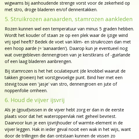
wigwams bij aanhoudende strenge vorst voor de zekerheid op
met stro, droge bladeren en/of dennentakken.
5. Struikrozen aanaarden, stamrozen aankleden
Rozen kunnen wel een temperatuur van minus 5 graden hebben.
Wordt het kouder of staan ze op een plek waar de ijzige wind
vrij spel heeft? Bedek de voet van klim- en struikrozen dan met
een hoop aarde (= ‘aanaarden’). Daarop kun je eventueel nog
wat overgebleven dennengroen van je kerstkrans of -guirlande
of een laag bladeren aanbrengen.
Bij stamrozen is het het oculatiepunt (de knobbel waaruit de
takken groeien) het vorstgevoelige punt. Bind hier met een
stevig touw een 'jasje' van stro, dennengroen en jute of
noppenfolie omheen.
6. Houd de vijver ijsvrij
Als je (goud)vissen in de vijver hebt zorg er dan in de eerste
plaats voor dat het wateroppervlak niet geheel bevriest.
Daarvoor kun je een ijsvrijhouder of warmte-element in de
vijver leggen. Hak in ieder geval nooit een wak in het wijs, want
door de trillingen die dan ontstaan kunnen de vissen zo