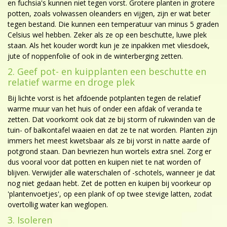
en fuchsia's kunnen niet tegen vorst. Grotere planten in grotere
potten, zoals volwassen oleanders en vijgen, zijn er wat beter
tegen bestand. Die kunnen een temperatuur van minus 5 graden
Celsius wel hebben. Zeker als ze op een beschutte, luwe plek
staan. Als het kouder wordt kun je ze inpakken met vliesdoek,
jute of noppenfolie of ook in de winterberging zetten.
2. Geef pot- en kuipplanten een beschutte en
relatief warme en droge plek
Bij lichte vorst is het afdoende potplanten tegen de relatief
warme muur van het huis of onder een afdak of veranda te
zetten. Dat voorkomt ook dat ze bij storm of rukwinden van de
tuin- of balkontafel waaien en dat ze te nat worden. Planten zijn
immers het meest kwetsbaar als ze bij vorst in natte aarde of
potgrond staan. Dan bevriezen hun wortels extra snel. Zorg er
dus vooral voor dat potten en kuipen niet te nat worden of
blijven. Verwijder alle waterschalen of -schotels, wanneer je dat
nog niet gedaan hebt. Zet de potten en kuipen bij voorkeur op
'plantenvoetjes', op een plank of op twee stevige latten, zodat
overtollig water kan weglopen.
3. Isoleren