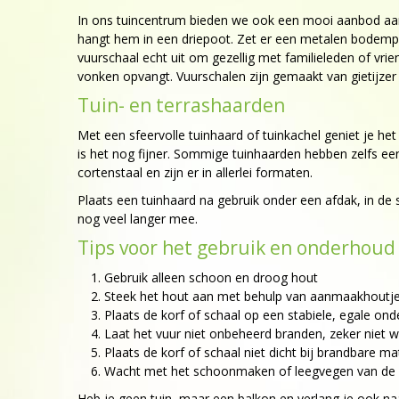
In ons tuincentrum bieden we ook een mooi aanbod aan v
hangt hem in een driepoot. Zet er een metalen bodempl
vuurschaal echt uit om gezellig met familieleden of vrie
vonken opvangt. Vuurschalen zijn gemaakt van gietijzer
Tuin- en terrashaarden
Met een sfeervolle tuinhaard of tuinkachel geniet je het
is het nog fijner. Sommige tuinhaarden hebben zelfs een 
cortenstaal en zijn er in allerlei formaten.
Plaats een tuinhaard na gebruik onder een afdak, in 
nog veel langer mee.
Tips voor het gebruik en onderhoud
Gebruik alleen schoon en droog hout
Steek het hout aan met behulp van aanmaakhoutj
Plaats de korf of schaal op een stabiele, egale on
Laat het vuur niet onbeheerd branden, zeker niet wa
Plaats de korf of schaal niet dicht bij brandbare m
Wacht met het schoonmaken of leegvegen van de ko
Heb je geen tuin, maar een balkon en verlang je ook na