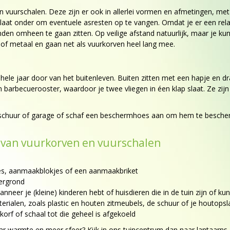
uurschalen. Deze zijn er ook in allerlei vormen en afmetingen, met e
aat onder om eventuele asresten op te vangen. Omdat je er een relat
nden omheen te gaan zitten. Op veilige afstand natuurlijk, maar je ku
 of metaal en gaan net als vuurkorven heel lang mee.
 hele jaar door van het buitenleven. Buiten zitten met een hapje en dr
barbecuerooster, waardoor je twee vliegen in éen klap slaat. Ze zijn g
de schuur of garage of schaf een beschermhoes aan om hem te besch
 van vuurkorven en vuurschalen
es, aanmaakblokjes of een aanmaakbriket
dergrond
nneer je (kleine) kinderen hebt of huisdieren die in de tuin zijn of 
aterialen, zoals plastic en houten zitmeubels, de schuur of je houtopsl
rf of schaal tot die geheel is afgekoeld
ar warmte en meer sfeer? Kijk in ons tuincentrum dan naar lantaarns 