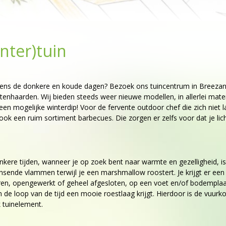
nter)tuin
ijdens de donkere en koude dagen? Bezoek ons tuincentrum in Breeza
tenhaarden. Wij bieden steeds weer nieuwe modellen, in allerlei mate
en mogelijke winterdip! Voor de fervente outdoor chef die zich niet l
ok een ruim sortiment barbecues. Die zorgen er zelfs voor dat je li
kere tijden, wanneer je op zoek bent naar warmte en gezelligheid, i
dansende vlammen terwijl je een marshmallow roostert. Je krijgt er een
ren, opengewerkt of geheel afgesloten, op een voet en/of bodemplaa
de loop van de tijd een mooie roestlaag krijgt. Hierdoor is de vuurko
k tuinelement.