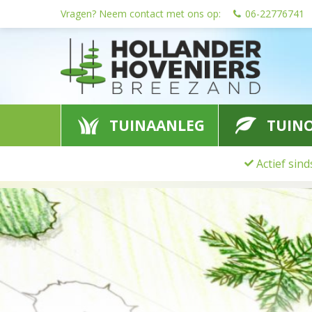
Ga
Vragen? Neem contact met ons op:
06-22776741
naar
content
TUINAANLEG
TUIN
Actief sin