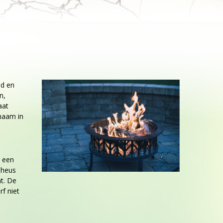
nd en
n,
aat
chaam in
s een
 heus
t. De
rf niet