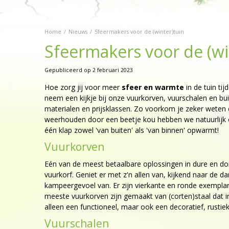
Home
Nieuws
Sfeermakers voor de (winter)tuin
Sfeermakers voor de (wi
Gepubliceerd op
2 februari 2023
Hoe zorg jij voor meer
sfeer en warmte
in de tuin t
neem een kijkje bij onze vuurkorven, vuurschalen en bui
materialen en prijsklassen. Zo voorkom je zeker weten e
weerhouden door een beetje kou hebben we natuurlijk o
één klap zowel 'van buiten' als 'van binnen' opwarmt!
Vuurkorven
Eén van de meest betaalbare oplossingen in dure en don
vuurkorf. Geniet er met z'n allen van, kijkend naar de 
kampeergevoel van. Er zijn vierkante en ronde exempla
meeste vuurkorven zijn gemaakt van (corten)staal dat in 
alleen een functioneel, maar ook een decoratief, rustie
Vuurschalen