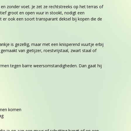
n zonder voet. Je zet ze rechtstreeks op het terras of
ief groot en open vuur in stookt, nodigt een
nt er ook een soort transparant deksel bij kopen die de
ankje is gezellig, maar met een knisperend vuurtje erbij
emaakt van gietijzer, roestvrijstaal, zwart staal of
ermen tegen barre weersomstandigheden. Dan gaat hij
kunnen komen
ag
die je op aan een muur of schutting hangt of op een