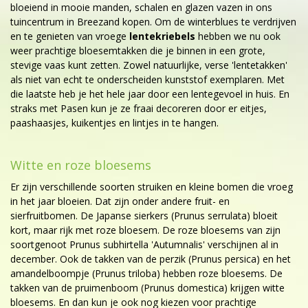
bloeiend in mooie manden, schalen en glazen vazen in ons
tuincentrum in Breezand kopen. Om de winterblues te verdrijven
en te genieten van vroege
lentekriebels
hebben we nu ook
weer prachtige bloesemtakken die je binnen in een grote,
stevige vaas kunt zetten. Zowel natuurlijke, verse 'lentetakken'
als niet van echt te onderscheiden kunststof exemplaren. Met
die laatste heb je het hele jaar door een lentegevoel in huis. En
straks met Pasen kun je ze fraai decoreren door er eitjes,
paashaasjes, kuikentjes en lintjes in te hangen.
Witte en roze bloesems
Er zijn verschillende soorten struiken en kleine bomen die vroeg
in het jaar bloeien. Dat zijn onder andere fruit- en
sierfruitbomen. De Japanse sierkers (Prunus serrulata) bloeit
kort, maar rijk met roze bloesem. De roze bloesems van zijn
soortgenoot Prunus subhirtella 'Autumnalis' verschijnen al in
december. Ook de takken van de perzik (Prunus persica) en het
amandelboompje (Prunus triloba) hebben roze bloesems. De
takken van de pruimenboom (Prunus domestica) krijgen witte
bloesems. En dan kun je ook nog kiezen voor prachtige