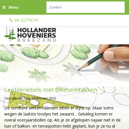
G
Menu
a
n
06-22776741
a
a
r
c
o
n
t
e
n
t
Lentekriebels met bloesemtakken
Gepubliceerd op
24 februari 2026
De sombere wintermaanden zitten er bijna op. Maar soms
wegen de laatste loodjes het zwaarst... Gelukkig komen er
overal voorjaarsbollen op. Als je ze afgelopen najaar niet in de
tuin of balkon- en terraspotten hebt geplant, kun je ze nu al