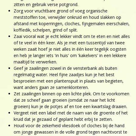
zitten en gebruik verse potgrond.
Zorg voor vruchtbare grond of voeg organische
meststoffen toe, verwijder onkruid en houd slakken op
afstand met koperringen, cloches, fijngemalen eierschalen,
koffiedik, schelpen, grind of split.
Zaai vooral wat je echt lekker vindt om te eten en niet alles
of te veel in één keer. Als je met een tussentijd van twee
weken zaait hoef je niet alles in één keer tegelijk oogsten
en heb je langer iets 'in huis' om 'kakelvers' in een lekkere
maaltijd te verwerken.
Geef je zaailingen zowel in de vensterbank als buiten
regelmatig water. Heel fijne zaadjes kun je het best
besproeien met een plantenspuit in plaats van begieten,
want anders gaan ze samenklonteren.
Zet zaailingen binnen op een lichte plek. Om te voorkomen
dat ze scheef gaan groeien (omdat ze naar het licht
groeien) kun je de potjes af en toe een kwartslag draaien.
Vergeet niet een label met de naam van de groente of het
kruid dat je gezaaid of geplant hebt erbij te zetten.
Houd voor de zekerheid vliesdoek of cloches bij de hand
om jonge gewassen in de volle grond tegen nachtvorst te