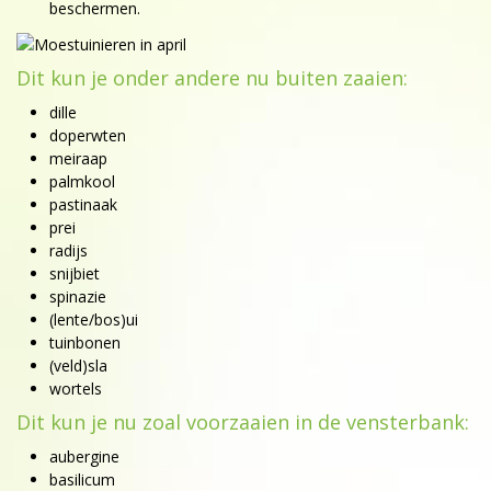
beschermen.
Dit kun je onder andere nu buiten zaaien:
dille
doperwten
meiraap
palmkool
pastinaak
prei
radijs
snijbiet
spinazie
(lente/bos)ui
tuinbonen
(veld)sla
wortels
Dit kun je nu zoal voorzaaien in de vensterbank:
aubergine
basilicum