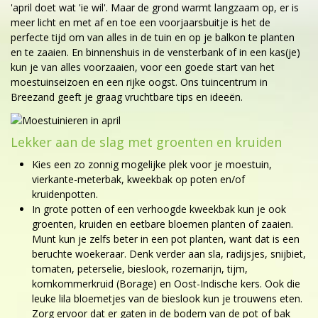
'april doet wat 'ie wil'. Maar de grond warmt langzaam op, er is
meer licht en met af en toe een voorjaarsbuitje is het de
perfecte tijd om van alles in de tuin en op je balkon te planten
en te zaaien. En binnenshuis in de vensterbank of in een kas(je)
kun je van alles voorzaaien, voor een goede start van het
moestuinseizoen en een rijke oogst. Ons tuincentrum in
Breezand geeft je graag vruchtbare tips en ideeën.
Lekker aan de slag met groenten en kruiden
Kies een zo zonnig mogelijke plek voor je moestuin,
vierkante-meterbak, kweekbak op poten en/of
kruidenpotten.
In grote potten of een verhoogde kweekbak kun je ook
groenten, kruiden en eetbare bloemen planten of zaaien.
Munt kun je zelfs beter in een pot planten, want dat is een
beruchte woekeraar. Denk verder aan sla, radijsjes, snijbiet,
tomaten, peterselie, bieslook, rozemarijn, tijm,
komkommerkruid (Borage) en Oost-Indische kers. Ook die
leuke lila bloemetjes van de bieslook kun je trouwens eten.
Zorg ervoor dat er gaten in de bodem van de pot of bak