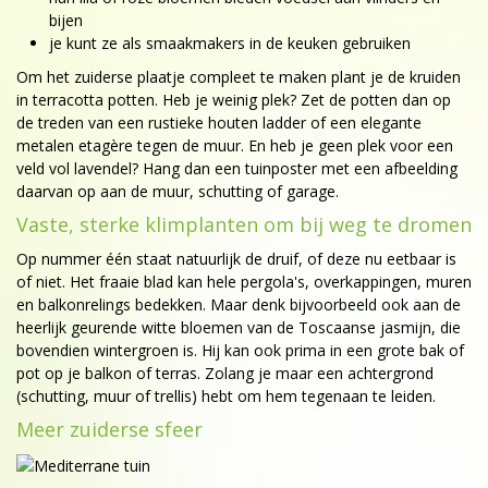
bijen
je kunt ze als smaakmakers in de keuken gebruiken
Om het zuiderse plaatje compleet te maken plant je de kruiden
in terracotta potten. Heb je weinig plek? Zet de potten dan op
de treden van een rustieke houten ladder of een elegante
metalen etagère tegen de muur. En heb je geen plek voor een
veld vol lavendel? Hang dan een tuinposter met een afbeelding
daarvan op aan de muur, schutting of garage.
Vaste, sterke klimplanten om bij weg te dromen
Op nummer één staat natuurlijk de druif, of deze nu eetbaar is
of niet. Het fraaie blad kan hele pergola's, overkappingen, muren
en balkonrelings bedekken. Maar denk bijvoorbeeld ook aan de
heerlijk geurende witte bloemen van de Toscaanse jasmijn, die
bovendien wintergroen is. Hij kan ook prima in een grote bak of
pot op je balkon of terras. Zolang je maar een achtergrond
(schutting, muur of trellis) hebt om hem tegenaan te leiden.
Meer zuiderse sfeer