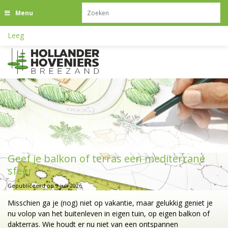
G
Menu
a
n
Leeg
a
a
r
c
o
n
t
e
n
t
Geef je balkon of terras een mediterrane
sfeer
Gepubliceerd op
9 juli 2026
Misschien ga je (nog) niet op vakantie, maar gelukkig geniet je
nu volop van het buitenleven in eigen tuin, op eigen balkon of
dakterras. Wie houdt er nu niet van een ontspannen