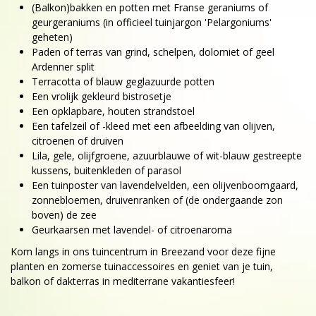
(Balkon)bakken en potten met Franse geraniums of
geurgeraniums (in officieel tuinjargon 'Pelargoniums'
geheten)
Paden of terras van grind, schelpen, dolomiet of geel
Ardenner split
Terracotta of blauw geglazuurde potten
Een vrolijk gekleurd bistrosetje
Een opklapbare, houten strandstoel
Een tafelzeil of -kleed met een afbeelding van olijven,
citroenen of druiven
Lila, gele, olijfgroene, azuurblauwe of wit-blauw gestreepte
kussens, buitenkleden of parasol
Een tuinposter van lavendelvelden, een olijvenboomgaard,
zonnebloemen, druivenranken of (de ondergaande zon
boven) de zee
Geurkaarsen met lavendel- of citroenaroma
Kom langs in ons tuincentrum in Breezand voor deze fijne
planten en zomerse tuinaccessoires en geniet van je tuin,
balkon of dakterras in mediterrane vakantiesfeer!