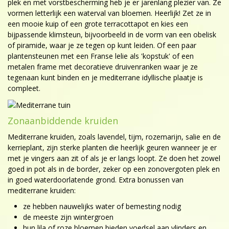
plek en met vorstbescherming heb je er jarenlang plezier van. Ze
vormen letterlijk een waterval van bloemen. Heerlijk! Zet ze in
een mooie kuip of een grote terracottapot en kies een
bijpassende klimsteun, bijvoorbeeld in de vorm van een obelisk
of piramide, waar je ze tegen op kunt leiden. Of een paar
plantensteunen met een Franse lelie als 'kopstuk' of een
metalen frame met decoratieve druivenranken waar je ze
tegenaan kunt binden en je mediterrane idyllische plaatje is
compleet.
Zonaanbiddende kruiden
Mediterrane kruiden, zoals lavendel, tijm, rozemarijn, salie en de
kerrieplant, zijn sterke planten die heerlijk geuren wanneer je er
met je vingers aan zit of als je er langs loopt. Ze doen het zowel
goed in pot als in de border, zeker op een zonovergoten plek en
in goed waterdoorlatende grond. Extra bonussen van
mediterrane kruiden:
ze hebben nauwelijks water of bemesting nodig
de meeste zijn wintergroen
hun lila of roze bloemen bieden voedsel aan vlinders en