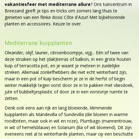
vakantiesfeer met mediterrane allure
? Ons tuincentrum in
Breezand geeft je tips en tricks om zomers lang thuis te
genieten van een flinke dosis Côte d'Azur! Met bijbehorende
planten en accessoires. Keuze te over.
Mediterrane kuipplanten
Oleander, olijf, laurier, citroenboompje, vijg... Eén of twee van
deze struiken op het (dak)terras of balkon, in een grote houten
kuip of terracotta pot, en je waant je meteen in zuidelijke
streken. Allemaal zonliefhebbers die niet echt winterhard zijn,
maar in een pot of kuip bescherm je ze in de herfst of begin
winter makkelijk tegen vorst door ze in te pakken met vliesdoek,
jute of bubbeltjesplastic of door ze in een vorstvrije ruimte te
zetten.
Denk ook eens aan rijk en lang bloeiende, klimmende
kuipplanten als Mandevilla of Sundevilla (die bloeien in warme
roodtinten, maar ook in wit en roze), Plumbago (mannentrouw,
in wit of hemelsblauw) en Solanum (lila of wit bloeiend). Dit zijn
eveneens niet al te winterharde planten, maar op een beschutte