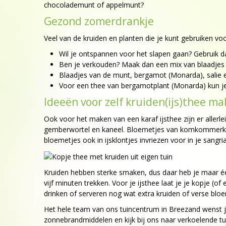
chocolademunt of appelmunt?
Gezond zomerdrankje
Veel van de kruiden en planten die je kunt gebruiken v
Wil je ontspannen voor het slapen gaan? Gebruik da
Ben je verkouden? Maak dan een mix van blaadjes v
Blaadjes van de munt, bergamot (Monarda), salie e
Voor een thee van bergamotplant (Monarda) kun je 
Ideeën voor zelf kruiden(ijs)thee m
Ook voor het maken van een karaf ijsthee zijn er aller
gemberwortel en kaneel. Bloemetjes van komkommerkruid 
bloemetjes ook in ijsklontjes invriezen voor in je sangri
Kruiden hebben sterke smaken, dus daar heb je maar één
vijf minuten trekken. Voor je ijsthee laat je je kopje (o
drinken of serveren nog wat extra kruiden of verse bl
Het hele team van ons tuincentrum in Breezand wenst je
zonnebrandmiddelen en kijk bij ons naar verkoelende 