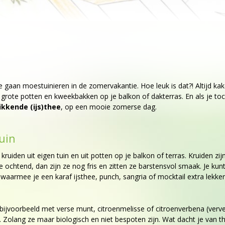
te gaan moestuinieren in de zomervakantie. Hoe leuk is dat?! Altijd k
 grote potten en kweekbakken op je balkon of dakterras. En als je toc
ikkende (ijs)thee
, op een mooie zomerse dag.
uin
ruiden uit eigen tuin en uit potten op je balkon of terras. Kruiden z
 de ochtend, dan zijn ze nog fris en zitten ze barstensvol smaak. Je ku
s waarmee je een karaf ijsthee, punch, sangria of mocktail extra lekke
, bijvoorbeeld met verse munt, citroenmelisse of citroenverbena (ver
en. Zolang ze maar biologisch en niet bespoten zijn. Wat dacht je van 