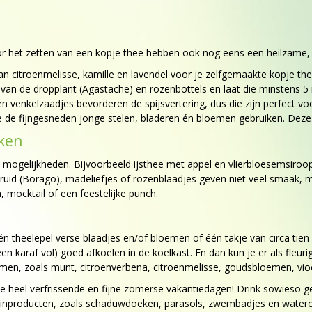
oor het zetten van een kopje thee hebben ook nog eens een heilzame,
n citroenmelisse, kamille en lavendel voor je zelfgemaakte kopje the
an de dropplant (Agastache) en rozenbottels en laat die minstens 5 
n venkelzaadjes bevorderen de spijsvertering, dus die zijn perfect v
de fijngesneden jonge stelen, bladeren én bloemen gebruiken. Deze 
aken
lei mogelijkheden. Bijvoorbeeld ijsthee met appel en vlierbloesemsi
(Borago), madeliefjes of rozenblaadjes geven niet veel smaak, maar 
a, mocktail of een feestelijke punch.
 theelepel verse blaadjes en/of bloemen of één takje van circa tien 
f een karaf vol) goed afkoelen in de koelkast. En dan kun je er als fle
oemen, zoals munt, citroenverbena, citroenmelisse, goudsbloemen, 
 heel verfrissende en fijne zomerse vakantiedagen! Drink sowieso ge
tuinproducten, zoals schaduwdoeken, parasols, zwembadjes en wate