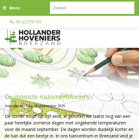
G
Menu
a
n
06-22776741
a
a
r
c
o
n
t
e
n
t
De mooiste nazomerbloeiers
Gepubliceerd op
18 september 2025
De zomer loopt op zijn eind, al genoten we laatst nog van een
paar heerlijke zomerse dagen met ongekende temperaturen
voor de maand september. De dagen worden duidelijk korter en
de tuin dut een beetje in. In ons tuincentrum in Breezand vind je