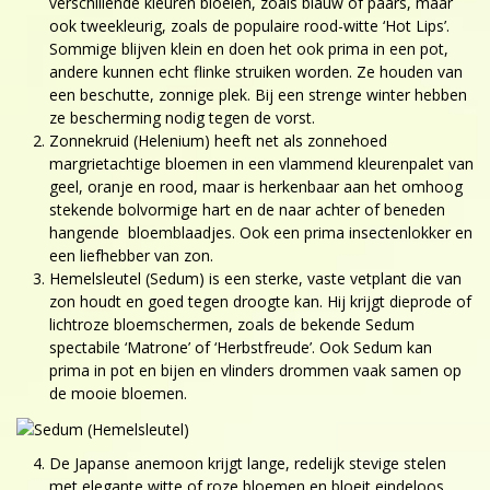
verschillende kleuren bloeien, zoals blauw of paars, maar
ook tweekleurig, zoals de populaire rood-witte ‘Hot Lips’.
Sommige blijven klein en doen het ook prima in een pot,
andere kunnen echt flinke struiken worden. Ze houden van
een beschutte, zonnige plek. Bij een strenge winter hebben
ze bescherming nodig tegen de vorst.
Zonnekruid (Helenium) heeft net als zonnehoed
margrietachtige bloemen in een vlammend kleurenpalet van
geel, oranje en rood, maar is herkenbaar aan het omhoog
stekende bolvormige hart en de naar achter of beneden
hangende bloemblaadjes. Ook een prima insectenlokker en
een liefhebber van zon.
Hemelsleutel (Sedum) is een sterke, vaste vetplant die van
zon houdt en goed tegen droogte kan. Hij krijgt dieprode of
lichtroze bloemschermen, zoals de bekende Sedum
spectabile ‘Matrone’ of ‘Herbstfreude’. Ook Sedum kan
prima in pot en bijen en vlinders drommen vaak samen op
de mooie bloemen.
De Japanse anemoon krijgt lange, redelijk stevige stelen
met elegante witte of roze bloemen en bloeit eindeloos