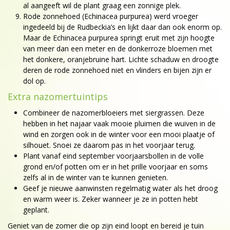
al aangeeft wil de plant graag een zonnige plek.
Rode zonnehoed (Echinacea purpurea) werd vroeger
ingedeeld bij de Rudbeckia’s en lijkt daar dan ook enorm op.
Maar de Echinacea purpurea springt eruit met zijn hoogte
van meer dan een meter en de donkerroze bloemen met
het donkere, oranjebruine hart. Lichte schaduw en droogte
deren de rode zonnehoed niet en vlinders en bijen zijn er
dol op.
Extra nazomertuintips
Combineer de nazomerbloeiers met siergrassen. Deze
hebben in het najaar vaak mooie pluimen die wuiven in de
wind en zorgen ook in de winter voor een mooi plaatje of
silhouet. Snoei ze daarom pas in het voorjaar terug.
Plant vanaf eind september voorjaarsbollen in de volle
grond en/of potten om er in het prille voorjaar en soms
zelfs al in de winter van te kunnen genieten.
Geef je nieuwe aanwinsten regelmatig water als het droog
en warm weer is. Zeker wanneer je ze in potten hebt
geplant.
Geniet van de zomer die op zijn eind loopt en bereid je tuin