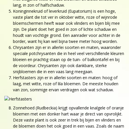
lang, in zon of halfschaduw.
Koninginnekruid of leverkruid (Eupatorium) is een hoge,
vaste plant die tot ver in oktober witte, roze of wijnrode
bloemschermen heeft waar ook vlinders en bijen blij mee
zijn. De plant doet het goed in zon of lichte schaduw en
houdt van vochtige grond. Een aanrader voor achter in de
border, want hij kan wel bijna twee meter hoog worden.
Chrysanten zijn er in allerlei soorten en maten, waaronder
speciale potchrysanten die in heel veel verschillende kleuren
bloeien en prachtig staan op de tuin- of balkontafel en bij
de voordeur. Chrysanten zijn ook dankbare, sterke
snijbloemen die in een vaas lang meegaan.
Herfstasters zijn er in allerlei soorten en maten: hoog of
laag, met witte, roze of lila bloemen. De meeste houden
van zon, sommige ervan verdragen ook wat schaduw.
Zonnehoed (Rudbeckia) krijgt opvallende knalgele of oranje
bloemen met een donker hart waar je direct van opvrolijkt.
Deze vaste plant is ook zeer in trek bij bijen en vlinders en
de bloemen doen het ook goed in een vaas. Zoals de naam