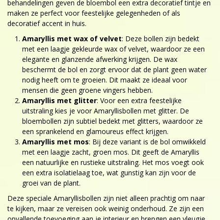
behandelingen geven de bloembol een extra decoratief tintje en
maken ze perfect voor feestelijke gelegenheden of als
decoratief accent in huis.
Amaryllis met wax of velvet
: Deze bollen zijn bedekt
met een laagje gekleurde wax of velvet, waardoor ze een
elegante en glanzende afwerking krijgen. De wax
beschermt de bol en zorgt ervoor dat de plant geen water
nodig heeft om te groeien. Dit maakt ze ideaal voor
mensen die geen groene vingers hebben.
Amaryllis met glitter
: Voor een extra feestelijke
uitstraling kies je voor Amaryllisbollen met glitter. De
bloembollen zijn subtiel bedekt met glitters, waardoor ze
een sprankelend en glamoureus effect krijgen.
Amaryllis met mos
: Bij deze variant is de bol omwikkeld
met een laagje zacht, groen mos. Dit geeft de Amaryllis
een natuurlijke en rustieke uitstraling. Het mos voegt ook
een extra isolatielaag toe, wat gunstig kan zijn voor de
groei van de plant.
Deze speciale Amaryllisbollen zijn niet alleen prachtig om naar
te kijken, maar ze vereisen ook weinig onderhoud. Ze zijn een
opvallende toevoeging aan je interieur en brengen een vleugje