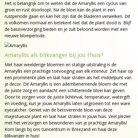
Het is belangrijk om te weten dat de Amaryllis een cyclus van
groei en rust doorloopt. Na de bloei kan de plant in een
rustperiode gaan en kan het zijn dat de bladeren verwelken. Dit
is volkomen normaal en betekent niet dat de plant dood is. Blijf
de basisverzorging bieden en je zult beloond worden met een
nieuwe bloeiperiode.
Amaryllis als blikvanger bij jou thuis?
Met haar weelderige bloemen en statige uitstraling is de
Amaryllis een prachtige toevoeging aan elk interieur. Zet haar op
een prominente plek en laat haar stralen als het middelpunt van
je decor. De Amaryllis is een adembenemende bloem die met
de juiste zorg en aandacht een schitterende bloei kan geven.
Door te zorgen voor de juiste lichtinval, temperatuur, watergift
en voeding, kun je jouw Amaryllis laten uitgroeien tot een ware
eyecatcher. Geniet van de betoverende bloei van deze
majestueuze plant en laat haar stralen in jouw huis. Veel plezier
met het verzorgen en bewonderen van je prachtige Amaryllis!
Kom langs bij ons tuincentrum in Breezand en haal deze
blikvanger in huis!