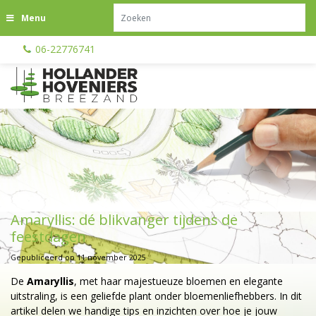
G
Menu
a
n
06-22776741
a
a
r
c
o
n
t
e
n
t
Amaryllis: dé blikvanger tijdens de
feestdagen
Gepubliceerd op
11 november 2025
De
Amaryllis
, met haar majestueuze bloemen en elegante
uitstraling, is een geliefde plant onder bloemenliefhebbers. In dit
artikel delen we handige tips en inzichten over hoe je jouw