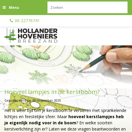
G
Menu
a
n
06-22776741
a
a
r
c
o
n
t
e
n
t
Hoeveel lampjes in de kerstboom?
Gepubliceerd op
20 november 2025
Het is weer tijd om je kerstboom te versieren met sprankelende
lichtjes en feestelijke sfeer. Maar
hoeveel kerstlampjes heb
je eigenlijk nodig voor in de boom
? En welke soorten
kerstverlichting zijn er? Laten we deze vragen beantwoorden en