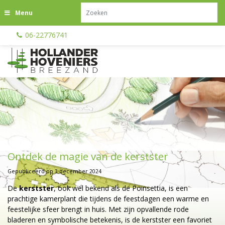
G
Menu
a
n
06-22776741
a
a
r
c
o
n
t
e
n
t
Ontdek de magie van de kerstster
Gepubliceerd op
3 december 2024
De
kerstster
, ook wel bekend als de Poinsettia, is een
prachtige kamerplant die tijdens de feestdagen een warme en
feestelijke sfeer brengt in huis. Met zijn opvallende rode
bladeren en symbolische betekenis, is de kerstster een favoriet