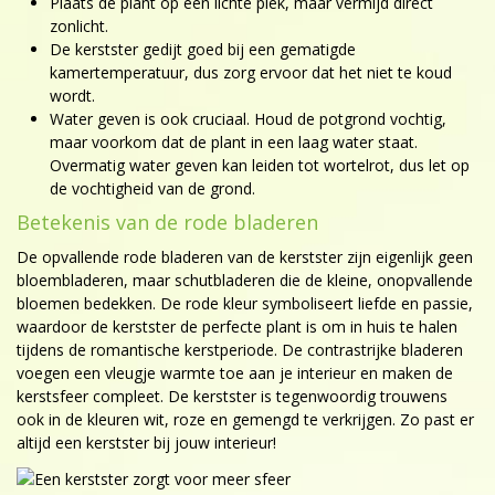
Plaats de plant op een lichte plek, maar vermijd direct
zonlicht.
De kerstster gedijt goed bij een gematigde
kamertemperatuur, dus zorg ervoor dat het niet te koud
wordt.
Water geven is ook cruciaal. Houd de potgrond vochtig,
maar voorkom dat de plant in een laag water staat.
Overmatig water geven kan leiden tot wortelrot, dus let op
de vochtigheid van de grond.
Betekenis van de rode bladeren
De opvallende rode bladeren van de kerstster zijn eigenlijk geen
bloembladeren, maar schutbladeren die de kleine, onopvallende
bloemen bedekken. De rode kleur symboliseert liefde en passie,
waardoor de kerstster de perfecte plant is om in huis te halen
tijdens de romantische kerstperiode. De contrastrijke bladeren
voegen een vleugje warmte toe aan je interieur en maken de
kerstsfeer compleet. De kerstster is tegenwoordig trouwens
ook in de kleuren wit, roze en gemengd te verkrijgen. Zo past er
altijd een kerstster bij jouw interieur!