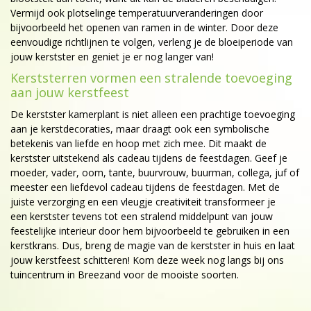
Vermijd ook plotselinge temperatuurveranderingen door
bijvoorbeeld het openen van ramen in de winter. Door deze
eenvoudige richtlijnen te volgen, verleng je de bloeiperiode van
jouw kerstster en geniet je er nog langer van!
Kerststerren vormen een stralende toevoeging
aan jouw kerstfeest
De kerstster kamerplant is niet alleen een prachtige toevoeging
aan je kerstdecoraties, maar draagt ook een symbolische
betekenis van liefde en hoop met zich mee. Dit maakt de
kerstster uitstekend als cadeau tijdens de feestdagen. Geef je
moeder, vader, oom, tante, buurvrouw, buurman, collega, juf of
meester een liefdevol cadeau tijdens de feestdagen. Met de
juiste verzorging en een vleugje creativiteit transformeer je
een kerstster tevens tot een stralend middelpunt van jouw
feestelijke interieur door hem bijvoorbeeld te gebruiken in een
kerstkrans. Dus, breng de magie van de kerstster in huis en laat
jouw kerstfeest schitteren! Kom deze week nog langs bij ons
tuincentrum in Breezand voor de mooiste soorten.