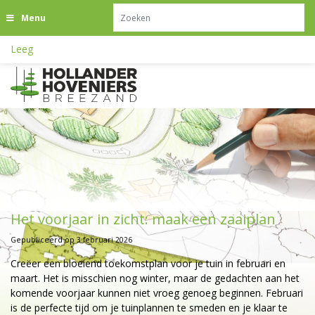
G
Menu
a
n
Leeg
a
a
r
c
o
n
t
e
n
t
Het voorjaar in zicht: maak een zaaiplan
Gepubliceerd op
3 februari 2026
Creëer een bloeiend toekomstplan voor je tuin in februari en
maart. Het is misschien nog winter, maar de gedachten aan het
komende voorjaar kunnen niet vroeg genoeg beginnen. Februari
is de perfecte tijd om je tuinplannen te smeden en je klaar te