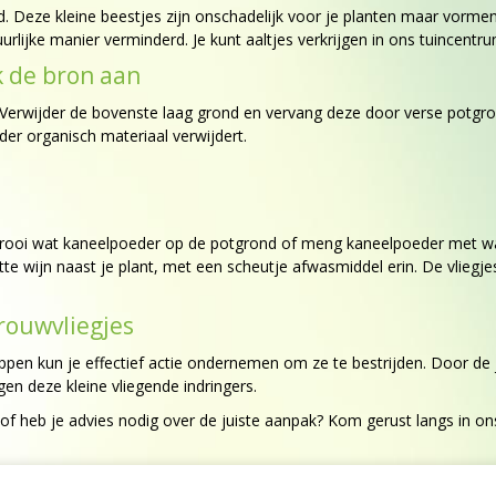
ond. Deze kleine beestjes zijn onschadelijk voor je planten maar vorme
rlijke manier verminderd. Je kunt aaltjes verkrijgen in ons tuincentru
 de bron aan
Verwijder de bovenste laag grond en vervang deze door verse potgro
er organisch materiaal verwijdert.
strooi wat kaneelpoeder op de potgrond of meng kaneelpoeder met wa
te wijn naast je plant, met een scheutje afwasmiddel erin. De vliegje
rouwvliegjes
ppen kun je effectief actie ondernemen om ze te bestrijden. Door de
en deze kleine vliegende indringers.
of heb je advies nodig over de juiste aanpak? Kom gerust langs in on