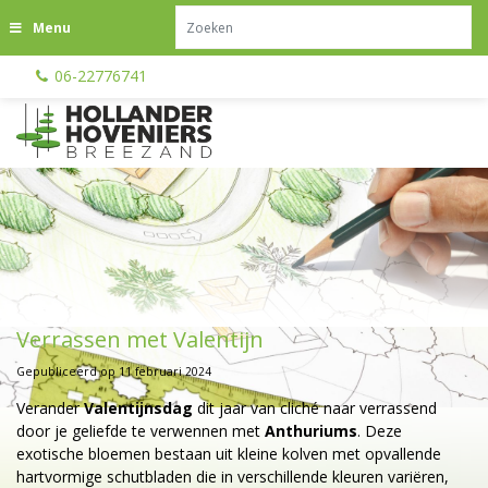
G
Menu
a
n
06-22776741
a
a
r
c
o
n
t
e
n
t
Verrassen met Valentijn
Gepubliceerd op
11 februari 2024
Verander
Valentijnsdag
dit jaar van cliché naar verrassend
door je geliefde te verwennen met
Anthuriums
. Deze
exotische bloemen bestaan uit kleine kolven met opvallende
hartvormige schutbladen die in verschillende kleuren variëren,