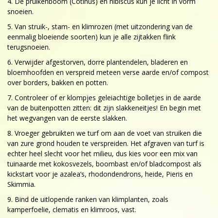
4. De pruikenboom (Cotinus) en hibiscus kun je licht in vorm
snoeien.
5. Van struik-, stam- en klimrozen (met uitzondering van de
eenmalig bloeiende soorten) kun je alle zijtakken flink
terugsnoeien.
6. Verwijder afgestorven, dorre plantendelen, bladeren en
bloemhoofden en verspreid meteen verse aarde en/of compost
over borders, bakken en potten.
7. Controleer of er klompjes geleiachtige bolletjes in de aarde
van de buitenpotten zitten: dit zijn slakkeneitjes! En begin met
het wegvangen van de eerste slakken.
8. Vroeger gebruikten we turf om aan de voet van struiken die
van zure grond houden te verspreiden. Het afgraven van turf is
echter heel slecht voor het milieu, dus kies voor een mix van
tuinaarde met kokosvezels, boombast en/of bladcompost als
kickstart voor je azalea’s, rhodondendrons, heide, Pieris en
Skimmia.
9. Bind de uitlopende ranken van klimplanten, zoals
kamperfoelie, clematis en klimroos, vast.