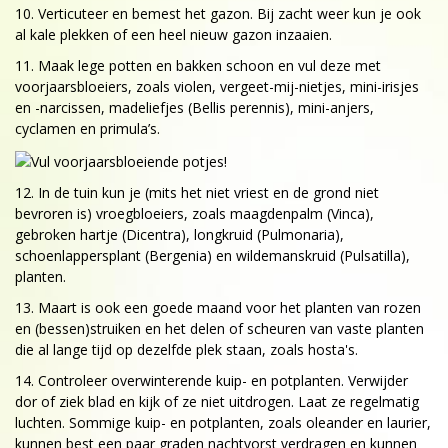
10. Verticuteer en bemest het gazon. Bij zacht weer kun je ook
al kale plekken of een heel nieuw gazon inzaaien.
11. Maak lege potten en bakken schoon en vul deze met
voorjaarsbloeiers, zoals violen, vergeet-mij-nietjes, mini-irisjes
en -narcissen, madeliefjes (Bellis perennis), mini-anjers,
cyclamen en primula’s.
12. In de tuin kun je (mits het niet vriest en de grond niet
bevroren is) vroegbloeiers, zoals maagdenpalm (Vinca),
gebroken hartje (Dicentra), longkruid (Pulmonaria),
schoenlappersplant (Bergenia) en wildemanskruid (Pulsatilla),
planten.
13. Maart is ook een goede maand voor het planten van rozen
en (bessen)struiken en het delen of scheuren van vaste planten
die al lange tijd op dezelfde plek staan, zoals hosta's.
14. Controleer overwinterende kuip- en potplanten. Verwijder
dor of ziek blad en kijk of ze niet uitdrogen. Laat ze regelmatig
luchten. Sommige kuip- en potplanten, zoals oleander en laurier,
kunnen best een paar graden nachtvorst verdragen en kunnen