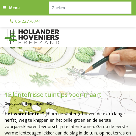
G
Menu
a
n
06-22776741
a
a
r
c
o
n
t
e
n
t
15 lentefrisse tuintips voor maart
Gepubliceerd op
1 maart 2024
Het wordt lente!
Tijd om de winter (of liever: de extra lange
herfst) weg te knippen en het prille groen en de eerste
voorjaarskleuren tevoorschijn te laten komen. Ga op de eerste
warme lentedagen lekker aan de slag in de tuin, op het terras en