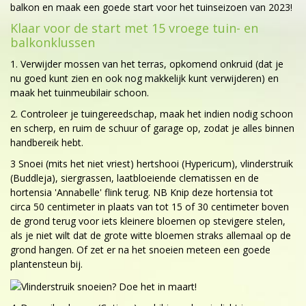
balkon en maak een goede start voor het tuinseizoen van 2023!
Klaar voor de start met 15 vroege tuin- en
balkonklussen
1. Verwijder mossen van het terras, opkomend onkruid (dat je
nu goed kunt zien en ook nog makkelijk kunt verwijderen) en
maak het tuinmeubilair schoon.
2. Controleer je tuingereedschap, maak het indien nodig schoon
en scherp, en ruim de schuur of garage op, zodat je alles binnen
handbereik hebt.
3 Snoei (mits het niet vriest) hertshooi (Hypericum), vlinderstruik
(Buddleja), siergrassen, laatbloeiende clematissen en de
hortensia 'Annabelle' flink terug. NB Knip deze hortensia tot
circa 50 centimeter in plaats van tot 15 of 30 centimeter boven
de grond terug voor iets kleinere bloemen op stevigere stelen,
als je niet wilt dat de grote witte bloemen straks allemaal op de
grond hangen. Of zet er na het snoeien meteen een goede
plantensteun bij.